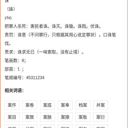
诛
（誅）
zhū
把罪人杀死：害民者诛。诛灭。诛锄。诛戮。伏诛。
责罚：诛意（不问罪行，只根据其用心讹定罪状）。口诛笔
伐。
责求：诛求无已（一味索取，没有止境）。
笔画数：8；
部首：讠；
笔顺编号：45311234
相关词语：
案件
案卷
案底
案奉
档案
并案
案目
案致
案脉
案掾
案板
案衍