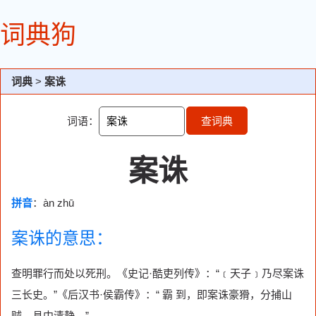
词典狗
词典
>
案诛
词语：
查词典
案诛
拼音
：àn zhū
案诛的意思：
查明罪行而处以死刑。《史记·酷吏列传》：“﹝天子﹞乃尽案诛
三长史。”《后汉书·侯霸传》：“ 霸 到，即案诛豪猾，分捕山
贼，县中清静。”