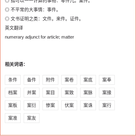
◎ 指可以一一计算的事物：零件儿。案件。
◎ 不平常的大事情：事件。
◎ 文书证明之类：文件。来件。证件。
英文翻译
numerary adjunct for article; matter
相关词语：
条件
备件
附件
案卷
案底
案奉
档案
并案
案目
案致
案脉
案掾
案板
案衍
惨案
伏案
案诛
案行
案准
案友