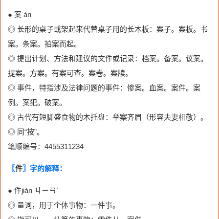
● 案 àn
◎ 长形的桌子或架起来代替桌子用的长木板：案子。案板。书
案。条案。拍案而起。
◎ 提出计划、方法和建议的文件或记录：档案。备案。议案。
提案。方案。有案可查。案卷。案牍。
◎ 事件，特指涉及法律问题的事件：惨案。血案。案件。案
例。案犯。破案。
◎ 古代有短脚盛食物的木托盘：举案齐眉（形容夫妻相敬）。
◎ 同“按”。
笔顺编号：4455311234
〖
件
〗字的解释：
● 件jiàn ㄐㄧㄢˋ
◎ 量词，用于个体事物：一件事。