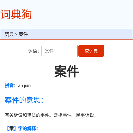
词典狗
词典
>
案件
词语：
查词典
案件
拼音
：àn jiàn
案件的意思：
有关诉讼和违法的事件。泛指事件。民事诉讼。
〖
案
〗字的解释：