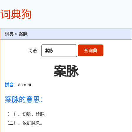
词典狗
词典
>
案脉
词语：
查词典
案脉
拼音
：àn mài
案脉的意思：
（一）、切脉，诊脉。
（二）、依据脉息。