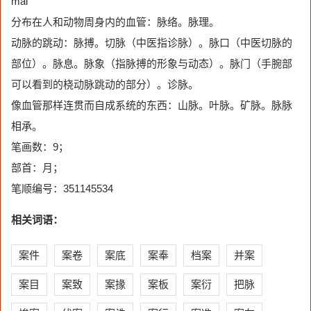
mài
分布在人和动物周身内的血管：脉络。脉理。
动脉的跳动：脉搏。切脉（中医指诊脉）。脉口（中医切脉的
部位）。脉息。脉象（指脉搏的形象与动态）。脉门（手腕部
可以看到的桡动脉跳动的部分）。诊脉。
像血管那样连贯而自成系统的东西：山脉。叶脉。矿脉。脉脉
相承。
笔画数：9；
部首：月；
笔顺编号：351145534
相关词语：
案件
案卷
案底
案奉
档案
并案
案目
案致
案掾
案板
案衍
把脉