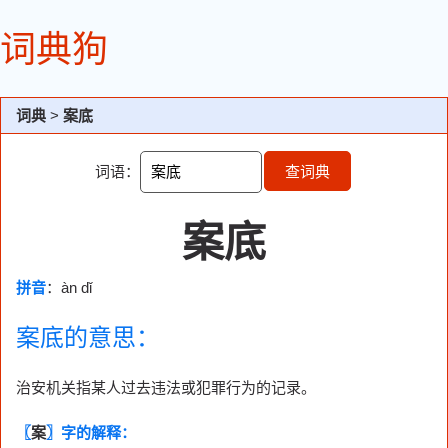
词典狗
词典
>
案底
词语：
查词典
案底
拼音
：àn dǐ
案底的意思：
治安机关指某人过去违法或犯罪行为的记录。
〖
案
〗字的解释：