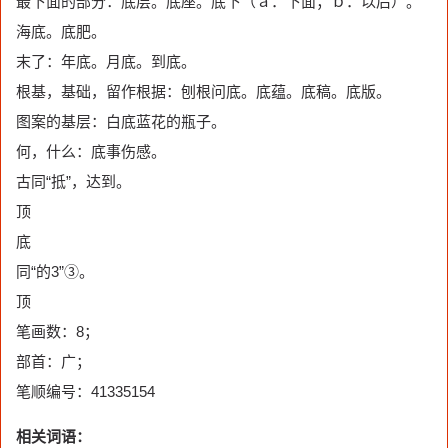
最下面的部分：底层。底座。底下（ａ．下面；ｂ．以后）。
海底。底肥。
末了：年底。月底。到底。
根基，基础，留作根据：刨根问底。底蕴。底稿。底版。
图案的基层：白底蓝花的瓶子。
何，什么：底事伤感。
古同“抵”，达到。
顶
底
同“的3”③。
顶
笔画数：8；
部首：广；
笔顺编号：41335154
相关词语：