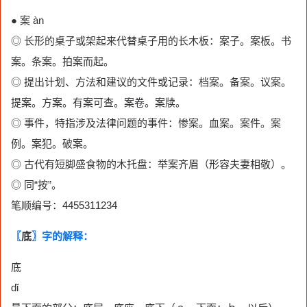
● 案 àn
◎ 长形的桌子或架起来代替桌子用的长木板：案子。案板。书
案。条案。拍案而起。
◎ 提出计划、方法和建议的文件或记录：档案。备案。议案。
提案。方案。有案可查。案卷。案牍。
◎ 事件，特指涉及法律问题的事件：惨案。血案。案件。案
例。案犯。破案。
◎ 古代有短脚盛食物的木托盘：举案齐眉（形容夫妻相敬）。
◎ 同“按”。
笔顺编号：4455311234
〖
底
〗字的解释：
底
dǐ