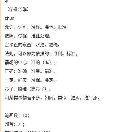
准
（③准⑦準）
zhǔn
允许，许可：准许。准予。批准。
依照，依据：准此处理。
定平直的东西：水准。准绳。
法则，可以做为依据的：准则。标准。
箭靶的中心：准的（dū）。
正确：准确。准星。瞄准。
一定，确实：准保。准定。
鼻子：隆准（高鼻子）。
和某类事物差不多，如同，类似：准尉。准平原。
笔画数：10；
部首：冫；