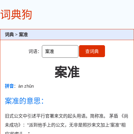
词典狗
词典
>
案准
词语：
查词典
案准
拼音
：àn zhǔn
案准的意思：
旧式公文中引述平行官署来文的起头用语。简称准。 茅盾 《尚
未成功》：“派到他手上的公文，无非是照抄来文加上‘案准’‘相
应’的套头。”