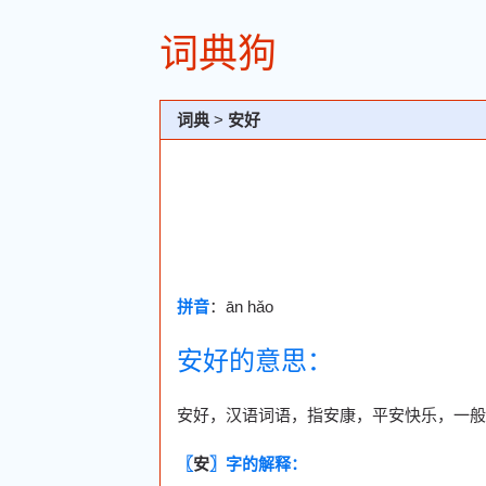
词典狗
词典
>
安好
拼音
：ān hǎo
安好的意思：
安好，汉语词语，指安康，平安快乐，一般
〖
安
〗字的解释：