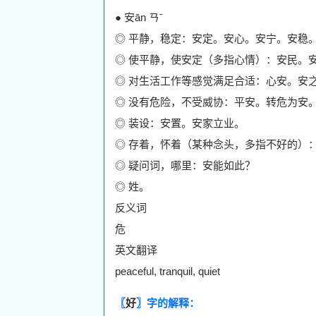
● 安ān ㄢˉ
◎ 平静，稳定：安定。安心。安宁。安稳
◎ 使平静，使安定（多指心情）：安民。
◎ 对生活工作等感觉满足合适：心安。安
◎ 没有危险，不受威协：平安。转危为安
◎ 装设：安置。安家立业。
◎ 存着，怀着（某种念头，多指不好的）
◎ 疑问词，哪里：安能如此？
◎ 姓。
反义词
危
英文翻译
peaceful, tranquil, quiet
〖
好
〗字的解释：