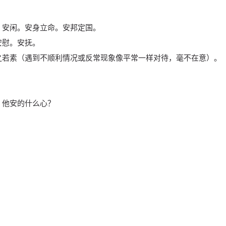
。安闲。安身立命。安邦定国。
安慰。安抚。
之若素（遇到不顺利情况或反常现象像平常一样对待，毫不在意）。
。
：他安的什么心？