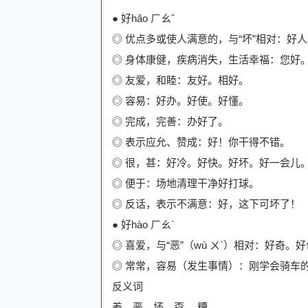
● 好hǎo ㄏㄠˇ
◎ 优点多或使人满意的，与“坏”相对：好
◎ 身体康健，疾病消失，生活幸福：您好
◎ 友爱，和睦：友好。相好。
◎ 容易：好办。好使。好懂。
◎ 完成，完善：办好了。
◎ 表示应允、赞成：好！你干得不错。
◎ 很，甚：好冷。好快。好坏。好一会儿
◎ 便于：场地清理干净好打球。
◎ 反话，表示不满意：好，这下可坏了！
● 好hào ㄏㄠˋ
◎ 喜爱，与“恶”（wù ㄨˋ）相对：好奇
◎ 常常，容易（发生事情）：刚学会骑车
反义词
差，恶，坏，孬 ，糟