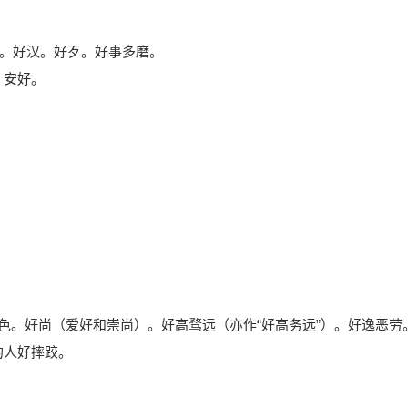
人。好汉。好歹。好事多磨。
。安好。
。
。好色。好尚（爱好和崇尚）。好高骛远（亦作“好高务远”）。好逸恶劳
的人好摔跤。