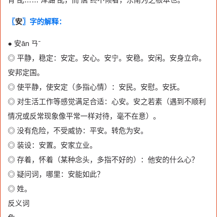
〖
安
〗字的解释：
● 安ān ㄢˉ
◎ 平静，稳定：安定。安心。安宁。安稳。安闲。安身立命。
安邦定国。
◎ 使平静，使安定（多指心情）：安民。安慰。安抚。
◎ 对生活工作等感觉满足合适：心安。安之若素（遇到不顺利
情况或反常现象像平常一样对待，毫不在意）。
◎ 没有危险，不受威协：平安。转危为安。
◎ 装设：安置。安家立业。
◎ 存着，怀着（某种念头，多指不好的）：他安的什么心？
◎ 疑问词，哪里：安能如此？
◎ 姓。
反义词