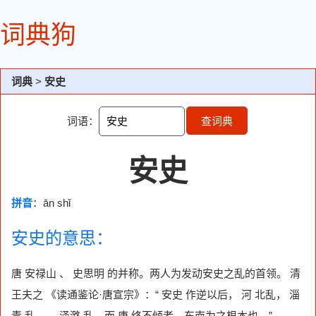
词典狗
词典
>
安史
词语：
查词典
安史
拼音
：ān shǐ
安史的意思：
唐 安禄山 、 史思明 的并称。两人为发动安史之乱的首领。 清
王夫之 《读通鉴论·唐宣宗》：“ 安史 作逆以后， 河 北乱， 淄
青 乱…… 泽潞 乱，而 唐 终不倾者，东南为之根本也。”