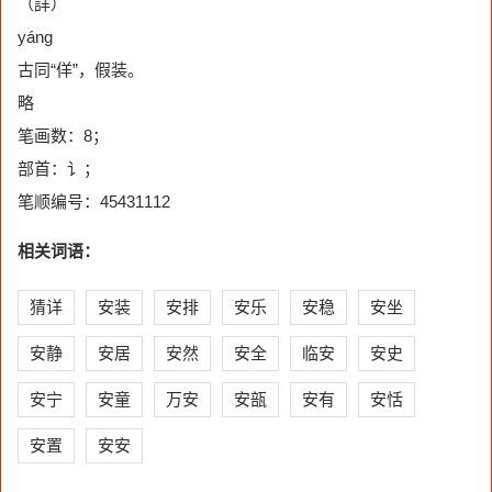
（詳）
yáng
古同“佯”，假装。
略
笔画数：8；
部首：讠；
笔顺编号：45431112
相关词语：
猜详
安装
安排
安乐
安稳
安坐
安静
安居
安然
安全
临安
安史
安宁
安童
万安
安瓿
安有
安恬
安置
安安