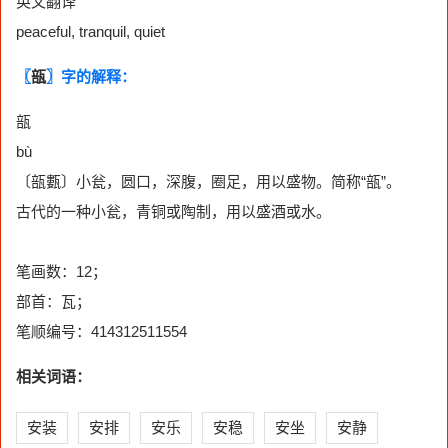
英文翻译
peaceful, tranquil, quiet
〖
瓿
〗字的解释：
瓿
bù
〔瓿甊〕小瓮，圆口，深腹，圈足，用以盛物。简称“瓿”。
古代的一种小瓮，青铜或陶制，用以盛酒或水。
笔画数：12；
部首：瓦；
笔顺编号：414312511554
相关词语：
安装
安排
安乐
安稳
安坐
安静