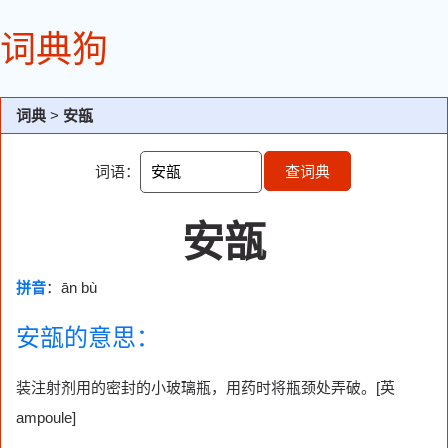
词典狗
词典
>
安瓿
词语：
查词典
安瓿
拼音
：ān bù
安瓿的意思：
装注射剂用的密封的小玻璃瓶，用药时将瓶颈处弄破。[英
ampoule]