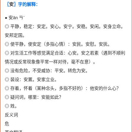
〖
安
〗字的解释：
● 安ān ㄢˉ
◎ 平静，稳定：安定。安心。安宁。安稳。安闲。安身立命。
安邦定国。
◎ 使平静，使安定（多指心情）：安民。安慰。安抚。
◎ 对生活工作等感觉满足合适：心安。安之若素（遇到不顺利
情况或反常现象像平常一样对待，毫不在意）。
◎ 没有危险，不受威协：平安。转危为安。
◎ 装设：安置。安家立业。
◎ 存着，怀着（某种念头，多指不好的）：他安的什么心？
◎ 疑问词，哪里：安能如此？
◎ 姓。
反义词
危