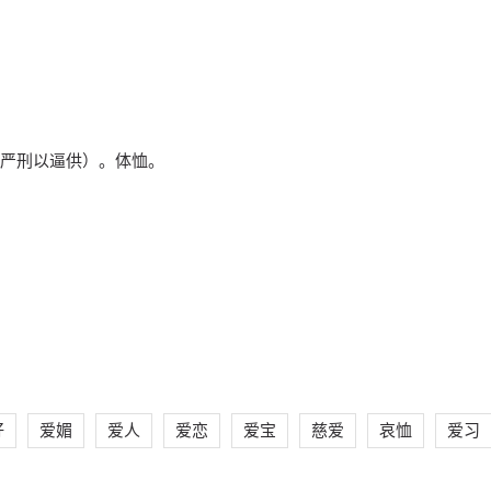
严刑以逼供）。体恤。
好
爱媚
爱人
爱恋
爱宝
慈爱
哀恤
爱习