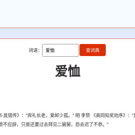
词语：
查词典
爱恤
。《汉书·晁错传》：“宾礼长老，爱卹少孤。” 明 李贽 《高同知奖劝序
，原不应辞，只是还要过去拜见二舅舅，恐去迟了不恭。”