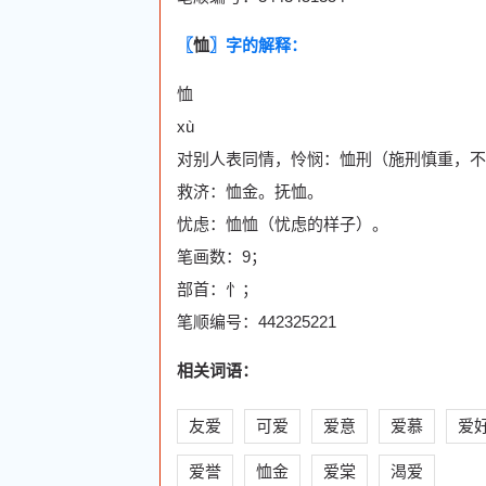
〖
恤
〗字的解释：
恤
xù
对别人表同情，怜悯：恤刑（施刑慎重，不
救济：恤金。抚恤。
忧虑：恤恤（忧虑的样子）。
笔画数：9；
部首：忄；
笔顺编号：442325221
相关词语：
友爱
可爱
爱意
爱慕
爱
爱誉
恤金
爱棠
渴爱