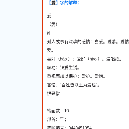
〖
爱
〗字的解释：
爱
（愛）
ài
对人或事有深挚的感情：喜爱。爱慕。爱情
爱。
喜好（hào ）：爱好（hào ）。爱唱歌。
容易：铁爱生锈。
重视而加以保护：爱护。爱惜。
吝惜：“百姓皆以王为爱也”。
恨恶憎
笔画数：10；
部首：爫；
笔顺编号：3443451354