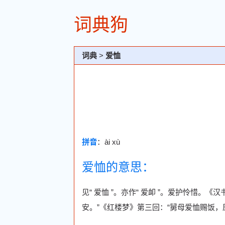
词典狗
词典
>
爱恤
拼音
：ài xù
爱恤的意思：
见“ 爱恤 ”。亦作“ 爱卹 ”。爱护怜惜
安。”《红楼梦》第三回：“舅母爱恤赐饭