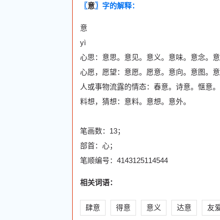
〖
意
〗字的解释：
意
yì
心思：意思。意见。意义。意味。意念。意
心愿，愿望：意愿。愿意。意向。意图。意
人或事物流露的情态：春意。诗意。惬意。
料想，猜想：意料。意想。意外。
笔画数：13；
部首：心；
笔顺编号：4143125114544
相关词语：
肆意
得意
意义
达意
友