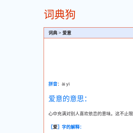
词典狗
词典
>
爱意
拼音
：ài yì
爱意的意思：
心中充满对别人喜欢依恋的意味。这不止限
〖
爱
〗字的解释：