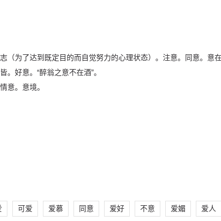
志（为了达到既定目的而自觉努力的心理状态）。注意。同意。意
皆。好意。“醉翁之意不在酒”。
情意。意境。
爱
可爱
爱慕
同意
爱好
不意
爱媚
爱人