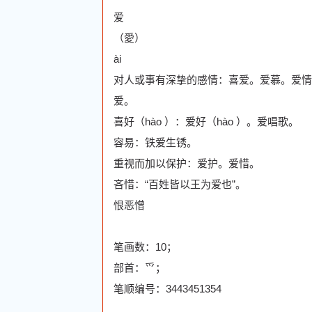
爱
（愛）
ài
对人或事有深挚的感情：喜爱。爱慕。爱情
爱。
喜好（hào ）：爱好（hào ）。爱唱歌。
容易：铁爱生锈。
重视而加以保护：爱护。爱惜。
吝惜：“百姓皆以王为爱也”。
恨恶憎
笔画数：10；
部首：爫；
笔顺编号：3443451354