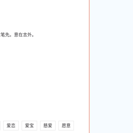
在笔先。意在言外。
爱恋
爱宝
慈爱
愿意