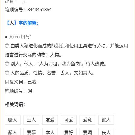
部首：爫；
笔顺编号：3443451354
〖
人
〗字的解释：
● 人rén ㄖㄣˊ
◎ 由类人猿进化而成的能制造和使用工具进行劳动、并能运用
语言进行交际的动物：人类。
◎ 别人，他人：“人为刀俎，我为鱼肉”。待人热诚。
◎ 人的品质、性情、名誉：丢人，文如其人。
同反义词：己我
笔顺编号：34
相关词语：
噘人
玉人
友爱
可爱
爱意
讹人
鄙人
爱慕
本人
爱好
爱媚
丧人