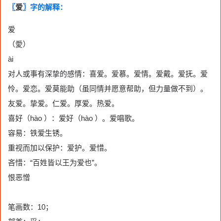
〖
爱
〗字的解释：
爱
（愛）
ài
对人或事有深挚的感情：喜爱。爱慕。爱情。爱戴。爱抚。爱
怜。爱恋。爱莫能助（虽同情并愿意帮助，但力量做不到）。
友爱。挚爱。仁爱。厚爱。热爱。
喜好（hào ）：爱好（hào ）。爱唱歌。
容易：铁爱生锈。
重视而加以保护：爱护。爱惜。
吝惜：“百姓皆以王为爱也”。
恨恶憎
笔画数：10；