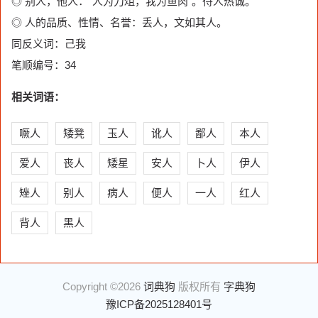
◎ 别人，他人：“人为刀俎，我为鱼肉”。待人热诚。
◎ 人的品质、性情、名誉：丢人，文如其人。
同反义词：己我
笔顺编号：34
相关词语：
噘人
矮凳
玉人
讹人
鄙人
本人
爱人
丧人
矮星
安人
卜人
伊人
矬人
别人
病人
便人
一人
红人
背人
黑人
Copyright ©2026
词典狗
版权所有
字典狗
豫ICP备2025128401号