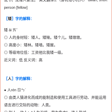
person [fellow]
〖
矮
〗字的解释：
矮 ǎi ㄞˇ
◎ 人的身材短：矮人。矮矬。矮个儿。矮墩墩。
◎ 高度小：矮林。矮墙。矮屋。
◎ 等级地位低：工资他比我矮一级。
近义词：低 反义词：高
〖
人
〗字的解释：
● 人rén ㄖㄣˊ
◎ 由类人猿进化而成的能制造和使用工具进行劳动、并能运用
语言进行交际的动物：人类。