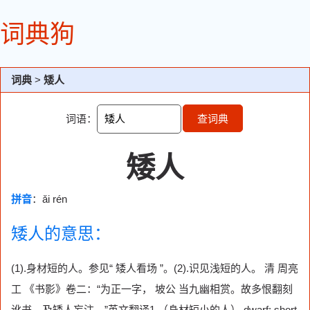
词典狗
词典
>
矮人
词语：
查词典
矮人
拼音
：ǎi rén
矮人的意思：
(1).身材短的人。参见“ 矮人看场 ”。(2).识见浅短的人。 清 周亮
工 《书影》卷二：“为正一字， 坡公 当九幽相赏。故多恨翻刻
讹书，及矮人妄注。”英文翻译1.（身材短小的人） dwarf; short