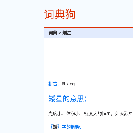
词典狗
词典
>
矮星
拼音
：ǎi xīng
矮星的意思：
光度小、体积小、密度大的恒星，如天狼星
〖
矮
〗字的解释：