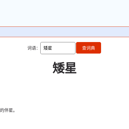
词语：
查词典
矮星
的伴星。