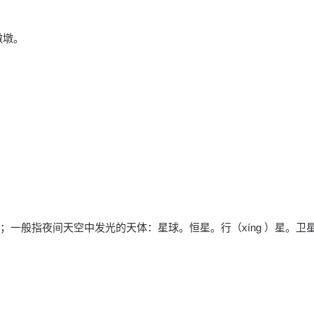
墩墩。
；一般指夜间天空中发光的天体：星球。恒星。行（xíng ）星。卫