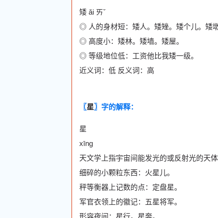
矮 ǎi ㄞˇ
◎ 人的身材短：矮人。矮矬。矮个儿。矮
◎ 高度小：矮林。矮墙。矮屋。
◎ 等级地位低：工资他比我矮一级。
近义词：低 反义词：高
〖
星
〗字的解释：
星
xīng
天文学上指宇宙间能发光的或反射光的天体
细碎的小颗粒东西：火星儿。
秤等衡器上记数的点：定盘星。
军官衣领上的徽记：五星将军。
形容夜间：星行。星奔。