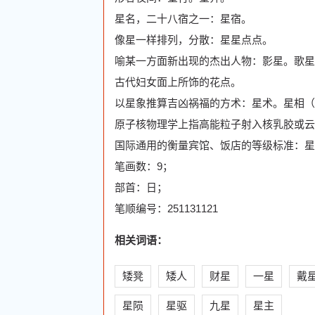
星名，二十八宿之一：星宿。
像星一样排列，分散：星星点点。
喻某一方面新出现的杰出人物：影星。歌星
古代妇女面上所饰的花点。
以星象推算吉凶祸福的方术：星术。星相（xi
原子核物理学上指高能粒子射入核乳胶或云
国际通用的衡量宾馆、饭店的等级标准：星
笔画数：9；
部首：日；
笔顺编号：251131121
相关词语：
矮凳
矮人
财星
一星
戴
星陨
星驱
九星
星主