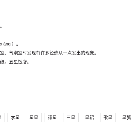
。
àng ）。
室、气泡室时发现有许多径迹从一点发出的现象。
级。五星饭店。
星
孛星
星星
禳星
三星
星轺
歌星
星弧