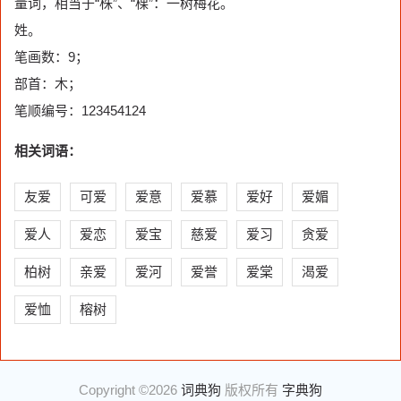
量词，相当于“株”、“棵”：一树梅花。
姓。
笔画数：9；
部首：木；
笔顺编号：123454124
相关词语：
友爱
可爱
爱意
爱慕
爱好
爱媚
爱人
爱恋
爱宝
慈爱
爱习
贪爱
柏树
亲爱
爱河
爱誉
爱棠
渴爱
爱恤
榕树
Copyright ©2026
词典狗
版权所有
字典狗