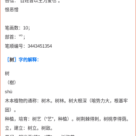
吝惜：“百姓皆以王为爱也”。
恨恶憎
笔画数：10；
部首：爫；
笔顺编号：3443451354
〖
树
〗字的解释：
树
（樹）
shù
木本植物的通称：树木。树林。树大根深（喻势力大，根基牢
固）。
种植，培育：树艺（“艺”，种植）。树荆棘得刺，树桃李得荫。
立，建立：树立。树敌。