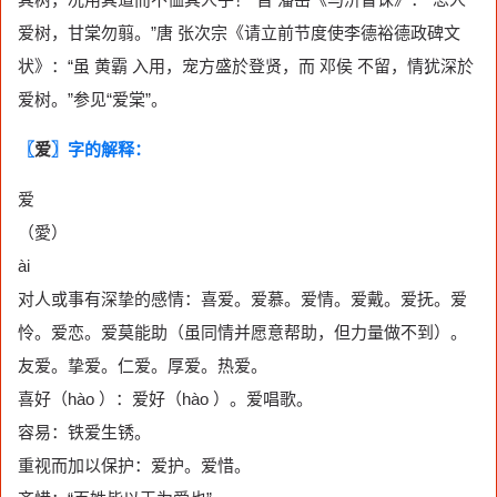
爱树，甘棠勿翦。”唐 张次宗《请立前节度使李德裕德政碑文
状》：“虽 黄霸 入用，宠方盛於登贤，而 邓侯 不留，情犹深於
爱树。”参见“爱棠”。
〖
爱
〗字的解释：
爱
（愛）
ài
对人或事有深挚的感情：喜爱。爱慕。爱情。爱戴。爱抚。爱
怜。爱恋。爱莫能助（虽同情并愿意帮助，但力量做不到）。
友爱。挚爱。仁爱。厚爱。热爱。
喜好（hào ）：爱好（hào ）。爱唱歌。
容易：铁爱生锈。
重视而加以保护：爱护。爱惜。