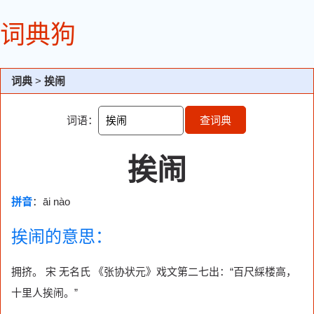
词典狗
词典
>
挨闹
词语：
查词典
挨闹
拼音
：āi nào
挨闹的意思：
拥挤。 宋 无名氏 《张协状元》戏文第二七出：“百尺綵楼高，
十里人挨闹。”