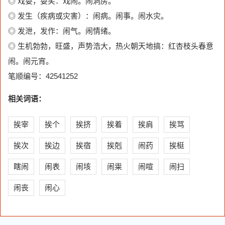
◎ 戏耍，耍笑：戏闹。闹洞房。
◎ 发生（疾病或灾害）：闹病。闹事。闹水灾。
◎ 发泄，发作：闹气。闹情绪。
◎ 生机勃勃，旺盛，声势浩大，热火朝天地搞：红杏枝头春意
闹。闹元宵。
笔顺编号：42541252
相关词语：
挨宰
挨个
挨挤
挨着
挨肩
挨骂
挨次
挨边
挨宿
挨剋
闹药
挨梃
瞎闹
闹表
闹垓
闹粜
闹喧
闹扫
闹丧
闹心