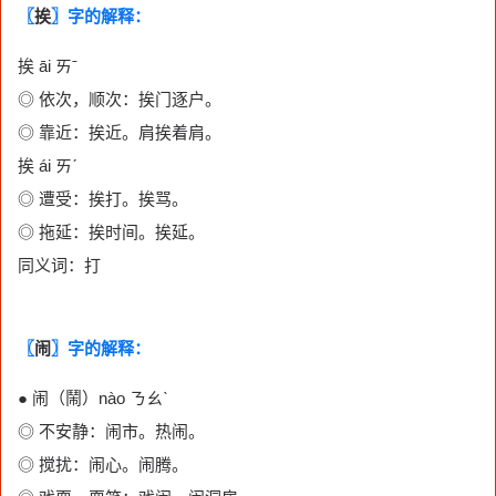
〖
挨
〗字的解释：
挨 āi ㄞˉ
◎ 依次，顺次：挨门逐户。
◎ 靠近：挨近。肩挨着肩。
挨 ái ㄞˊ
◎ 遭受：挨打。挨骂。
◎ 拖延：挨时间。挨延。
同义词：打
〖
闹
〗字的解释：
● 闹（鬧）nào ㄋㄠˋ
◎ 不安静：闹市。热闹。
◎ 搅扰：闹心。闹腾。