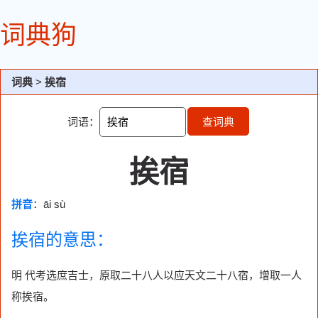
词典狗
词典
>
挨宿
词语：
查词典
挨宿
拼音
：āi sù
挨宿的意思：
明 代考选庶吉士，原取二十八人以应天文二十八宿，增取一人
称挨宿。