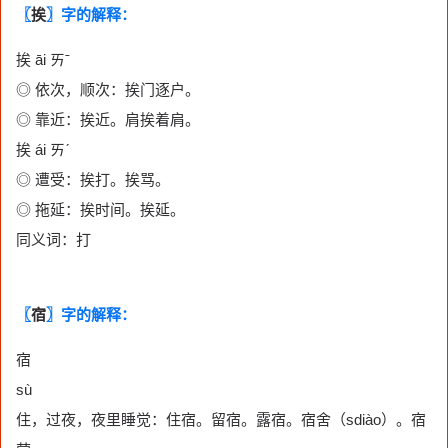
〖
挨
〗字的解释：
挨 āi ㄞˉ
◎ 依次，顺次：挨门逐户。
◎ 靠近：挨近。肩挨着肩。
挨 ái ㄞˊ
◎ 遭受：挨打。挨骂。
◎ 拖延：挨时间。挨延。
同义词：打
〖
宿
〗字的解释：
宿
sù
住，过夜，夜里睡觉：住宿。留宿。露宿。宿舍（sdiào）。宿