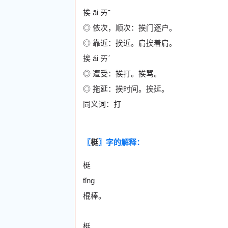
挨 āi ㄞˉ
◎ 依次，顺次：挨门逐户。
◎ 靠近：挨近。肩挨着肩。
挨 ái ㄞˊ
◎ 遭受：挨打。挨骂。
◎ 拖延：挨时间。挨延。
同义词：打
〖
梃
〗字的解释：
梃
tǐng
棍棒。
梃