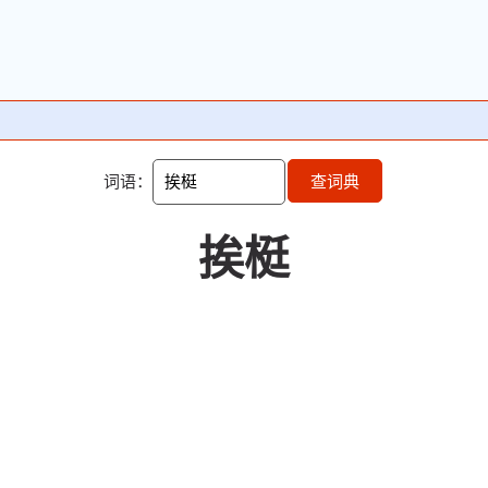
词语：
查词典
挨梃