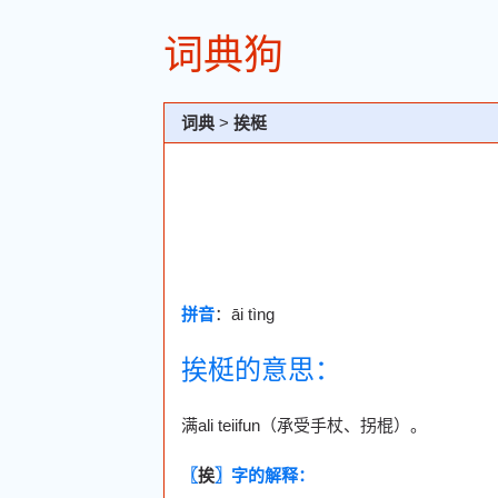
词典狗
词典
>
挨梃
拼音
：āi tìng
挨梃的意思：
满ali teiifun（承受手杖、拐棍）。
〖
挨
〗字的解释：