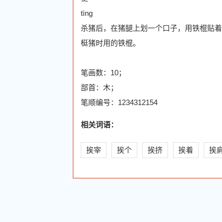
tìng
杀猪后，在猪腿上划一个口子，用铁棍贴着
梃猪时用的铁棍。
笔画数：10；
部首：木；
笔顺编号：1234312154
相关词语：
挨宰
挨个
挨挤
挨着
挨