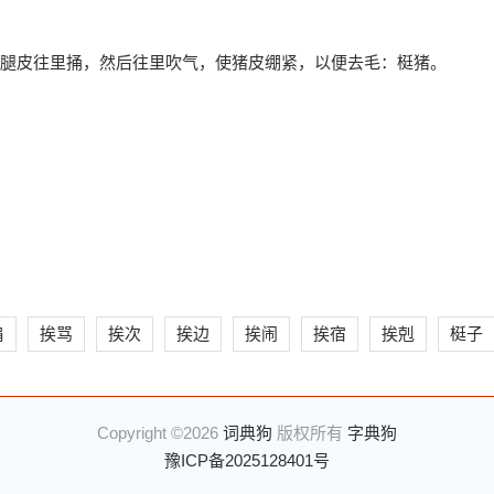
腿皮往里捅，然后往里吹气，使猪皮绷紧，以便去毛：梃猪。
肩
挨骂
挨次
挨边
挨闹
挨宿
挨剋
梃子
Copyright ©2026
词典狗
版权所有
字典狗
豫ICP备2025128401号