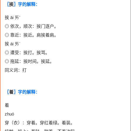
〖
挨
〗字的解释：
挨 āi ㄞˉ
◎ 依次，顺次：挨门逐户。
◎ 靠近：挨近。肩挨着肩。
挨 ái ㄞˊ
◎ 遭受：挨打。挨骂。
◎ 拖延：挨时间。挨延。
同义词：打
〖
着
〗字的解释：
着
zhuó
穿（衣）：穿着。穿红着绿。着装。