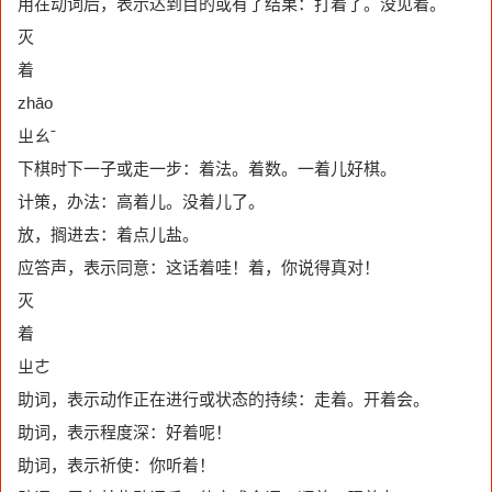
用在动词后，表示达到目的或有了结果：打着了。没见着。
灭
着
zhāo
ㄓㄠˉ
下棋时下一子或走一步：着法。着数。一着儿好棋。
计策，办法：高着儿。没着儿了。
放，搁进去：着点儿盐。
应答声，表示同意：这话着哇！着，你说得真对！
灭
着
ㄓㄜ
助词，表示动作正在进行或状态的持续：走着。开着会。
助词，表示程度深：好着呢！
助词，表示祈使：你听着！