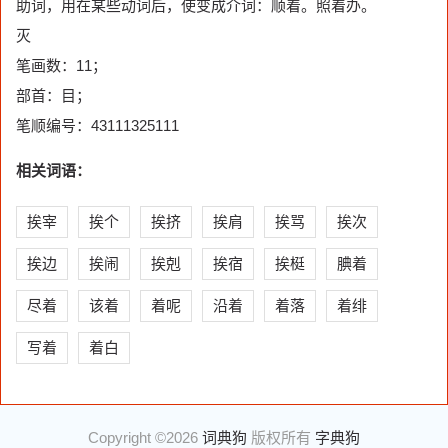
助词，用在某些动词后，使变成介词：顺着。照着办。
灭
笔画数：11；
部首：目；
笔顺编号：43111325111
相关词语：
挨宰
挨个
挨挤
挨肩
挨骂
挨次
挨边
挨闹
挨剋
挨宿
挨梃
腆着
尽着
该着
着呢
沿着
着落
着绯
写着
着白
Copyright ©2026
词典狗
版权所有
字典狗