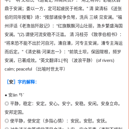
鼎于安澜；委以一方，定可起疲民于袵席。” 清 梁清标 《送张
伯珩同年按蜀》诗：“按部诸侯争负弩，洗兵 三峡 见安澜。”福
州评话《老渔翁歼敌记》：“红旗飘飘河山壮丽，渔乡繁盛海国
安澜。”(2).谓使河流安稳不泛滥。 清 冯桂芬 《致李伯相书》：
“将来恐不能不出於河自河，漕自漕，河专主安澜，漕专主海运
而后定。”《清史稿·河渠志一》：“前筑土坝，保固隄根，频岁
安澜，已著成效。”英文翻译1.[书] （波浪平静） (of rivers)
calm; peaceful （比喻时世太平）
〖
安
〗字的解释：
● 安ān ㄢˉ
◎ 平静，稳定：安定。安心。安宁。安稳。安闲。安身立命。
安邦定国。
◎ 使平静，使安定（多指心情）：安民。安慰。安抚。