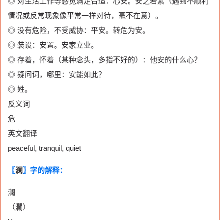
◎ 对生活工作等感觉满足合适：心安。安之若素（遇到不顺利
情况或反常现象像平常一样对待，毫不在意）。
◎ 没有危险，不受威协：平安。转危为安。
◎ 装设：安置。安家立业。
◎ 存着，怀着（某种念头，多指不好的）：他安的什么心？
◎ 疑问词，哪里：安能如此？
◎ 姓。
反义词
危
英文翻译
peaceful, tranquil, quiet
〖
澜
〗字的解释：
澜
（瀾）