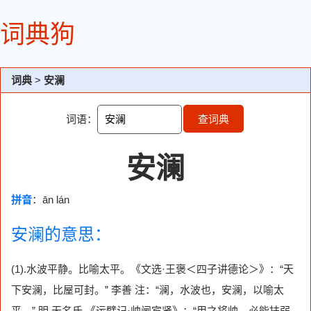
词典狗
词典
>
安澜
词语：
查词典
安澜
拼音
：ān lán
安澜的意思：
(1).水波平静。比喻太平。《文选·王褒＜四子讲德论＞》：“天
下安澜，比屋可封。” 李善 注：“澜，水波也，安澜，以喻太
平。” 明 无名氏 《运甓记·帅阃宾贤》：“用之将帅，必能扶弱