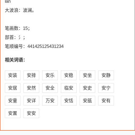
lán
大波浪：波澜。
笔画数：15；
部首：氵；
笔顺编号：441425125431234
相关词语：
安装
安排
安乐
安稳
安坐
安静
安居
安然
安全
临安
安史
安宁
安童
安详
万安
安恬
安瓿
安有
安置
安安