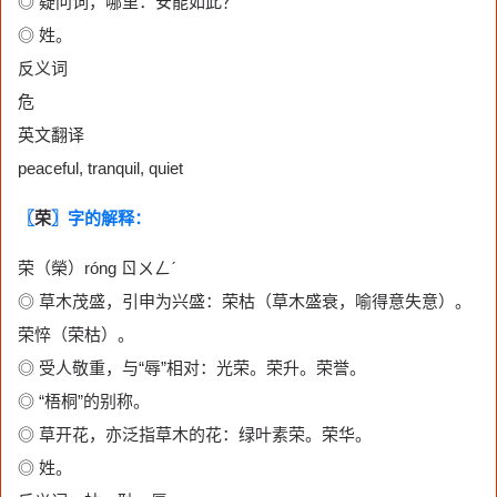
◎ 疑问词，哪里：安能如此？
◎ 姓。
反义词
危
英文翻译
peaceful, tranquil, quiet
〖
荣
〗字的解释：
荣（榮）róng ㄖㄨㄥˊ
◎ 草木茂盛，引申为兴盛：荣枯（草木盛衰，喻得意失意）。
荣悴（荣枯）。
◎ 受人敬重，与“辱”相对：光荣。荣升。荣誉。
◎ “梧桐”的别称。
◎ 草开花，亦泛指草木的花：绿叶素荣。荣华。
◎ 姓。