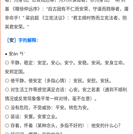
基 《赠徐仲远序》：“自古固有不仁而安荣，守道而戮辱者，庸
非命乎！” 梁启超 《立宪法议》：“君主顺时势而立宪法者，则
其君安荣。”
〖
安
〗字的解释：
● 安ān ㄢˉ
◎ 平静，稳定：安定。安心。安宁。安稳。安闲。安身立命。
安邦定国。
◎ 使平静，使安定（多指心情）：安民。安慰。安抚。
◎ 对生活工作等感觉满足合适：心安。安之若素（遇到不顺利
情况或反常现象像平常一样对待，毫不在意）。
◎ 没有危险，不受威协：平安。转危为安。
◎ 装设：安置。安家立业。
◎ 存着，怀着（某种念头，多指不好的）：他安的什么心？