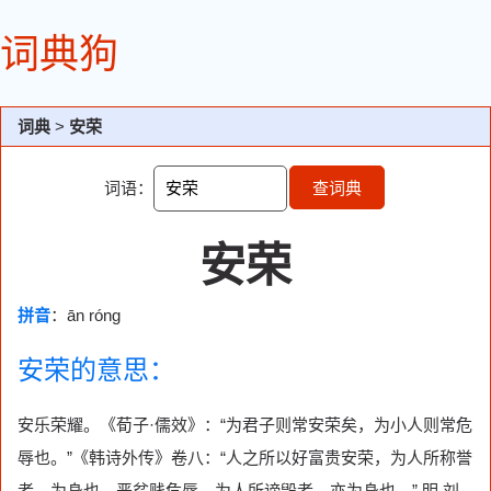
词典狗
词典
>
安荣
词语：
查词典
安荣
拼音
：ān róng
安荣的意思：
安乐荣耀。《荀子·儒效》：“为君子则常安荣矣，为小人则常危
辱也。”《韩诗外传》卷八：“人之所以好富贵安荣，为人所称誉
者，为身也。恶贫贱危辱，为人所谤毁者，亦为身也。” 明 刘