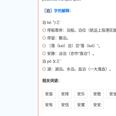
〖
泊
〗字的解释：
泊 bó ㄅㄛˊ
◎ 停船靠岸：泊船。泊位（航运上指港区
◎ 停留：飘泊。
◎ 〔落（luò）泊〕见“落（luō）”。
◎ 安静：淡泊（亦作“澹泊”）。
泊 pō ㄆㄛˉ
◎ 湖：湖泊。水泊。血泊（一大滩血）。
相关词语：
安装
安排
安乐
安稳
安
安有
安恬
安置
安安