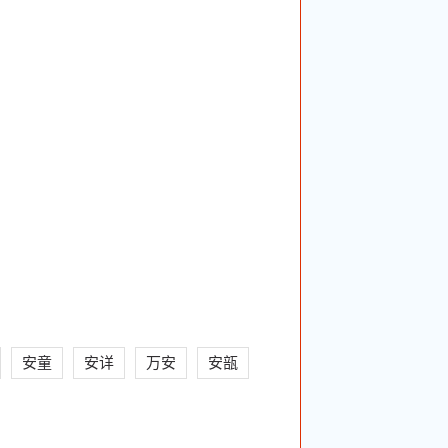
安童
安详
万安
安瓿