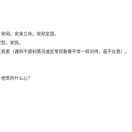
。安闲。安身立命。安邦定国。
安慰。安抚。
之若素（遇到不顺利情况或反常现象像平常一样对待，毫不在意）。
。
：他安的什么心？