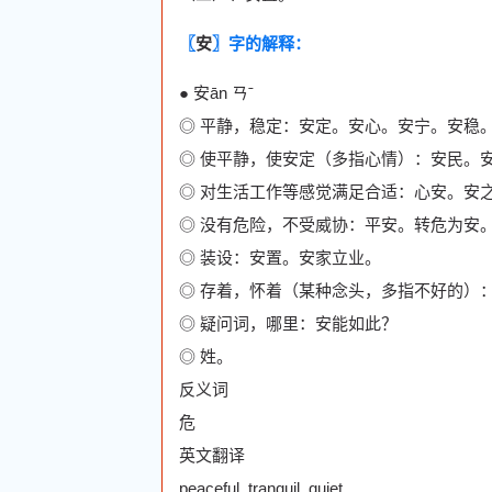
〖
安
〗字的解释：
● 安ān ㄢˉ
◎ 平静，稳定：安定。安心。安宁。安稳
◎ 使平静，使安定（多指心情）：安民。
◎ 对生活工作等感觉满足合适：心安。安
◎ 没有危险，不受威协：平安。转危为安
◎ 装设：安置。安家立业。
◎ 存着，怀着（某种念头，多指不好的）
◎ 疑问词，哪里：安能如此？
◎ 姓。
反义词
危
英文翻译
peaceful, tranquil, quiet