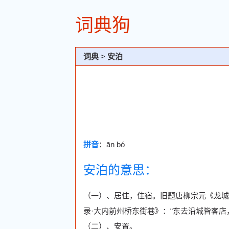
词典狗
词典
>
安泊
拼音
：ān bó
安泊的意思：
（一）、居住，住宿。旧题唐柳宗元《龙城
录·大内前州桥东街巷》：“东去沿城皆客店
（二）、安置。