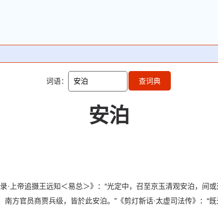
词语：
查词典
安泊
录·上帝追摄王远知＜易总＞》：“光定中，召至京玉清观安泊，间或
，南方官员商贾兵级，皆於此安泊。”《剪灯新话·太虚司法传》：“既