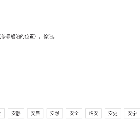
能停靠船泊的位置）。停泊。
坐
安静
安居
安然
安全
临安
安史
安宁