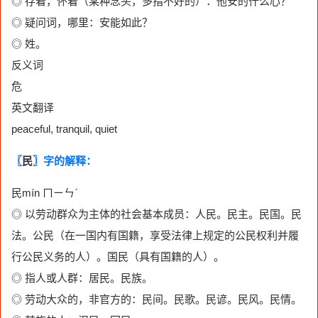
◎ 存着，怀着（某种念头，多指不好的）：他安的什么心？
◎ 疑问词，哪里：安能如此？
◎ 姓。
反义词
危
英文翻译
peaceful, tranquil, quiet
〖
民
〗字的解释：
民mín ㄇㄧㄣˊ
◎ 以劳动群众为主体的社会基本成员：人民。民主。民国。民
法。公民（在一国内有国籍，享受法律上规定的公民权利并履
行公民义务的人）。国民（具有国籍的人）。
◎ 指人或人群：居民。民族。
◎ 劳动大众的，非官方的：民间。民歌。民谚。民风。民情。