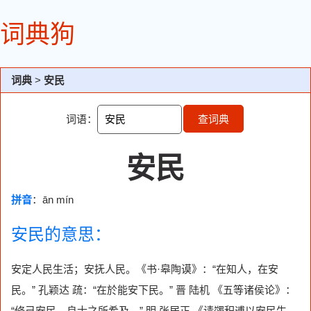
词典狗
词典
>
安民
词语：
查词典
安民
拼音
：ān mín
安民的意思：
安定人民生活；安抚人民。《书·皋陶谟》：“在知人，在安
民。” 孔颖达 疏：“在於能安下民。” 晋 陆机 《五等诸侯论》：
“修己安民，良士之所希及。” 明 张居正 《请蠲积逋以安民生