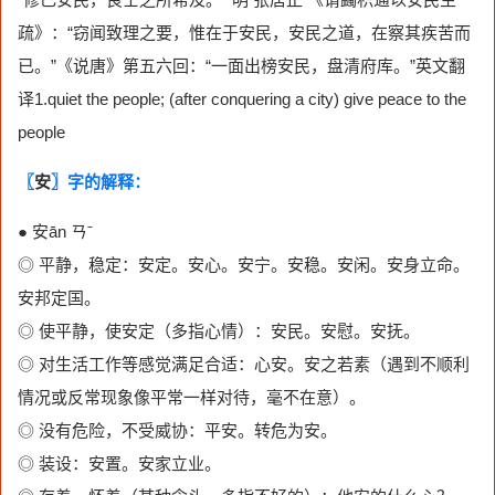
疏》：“窃闻致理之要，惟在于安民，安民之道，在察其疾苦而
已。”《说唐》第五六回：“一面出榜安民，盘清府库。”英文翻
译1.quiet the people; (after conquering a city) give peace to the
people
〖
安
〗字的解释：
● 安ān ㄢˉ
◎ 平静，稳定：安定。安心。安宁。安稳。安闲。安身立命。
安邦定国。
◎ 使平静，使安定（多指心情）：安民。安慰。安抚。
◎ 对生活工作等感觉满足合适：心安。安之若素（遇到不顺利
情况或反常现象像平常一样对待，毫不在意）。
◎ 没有危险，不受威协：平安。转危为安。
◎ 装设：安置。安家立业。