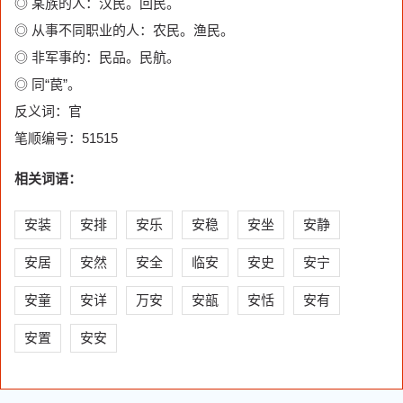
◎ 某族的人：汉民。回民。
◎ 从事不同职业的人：农民。渔民。
◎ 非军事的：民品。民航。
◎ 同“苠”。
反义词：官
笔顺编号：51515
相关词语：
安装
安排
安乐
安稳
安坐
安静
安居
安然
安全
临安
安史
安宁
安童
安详
万安
安瓿
安恬
安有
安置
安安