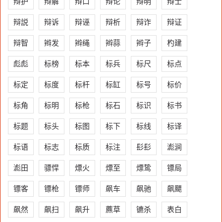
辩护
辩解
辩口
辩论
辩明
辩士
辩説
辩诉
辩诬
辩析
辩诈
辩证
辩智
辫发
辫绳
辫蒜
辫子
杓建
彪彪
标榜
标本
标兵
标尺
标点
标定
标度
标杆
标缸
标号
标价
标角
标明
标枪
标石
标识
标书
标题
标头
标图
标下
标线
标译
标语
标志
标质
标注
髟髟
滮涧
滮田
骠悍
熛火
熛至
熛鸷
镖局
镖客
镖枪
镖师
飙车
飙驰
飙飃
飙然
飙扫
飙升
藨草
镳杀
表白