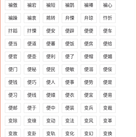
褊傲
褊宕
褊短
褊鹊
褊褼
褊心
褊躁
褊衷
鴘转
弁慄
弁琼
忭忻
抃蹈
抃慄
便安
便辟
便便
便车
便当
便道
便蕃
便饭
便房
便给
便官
便壶
便利
便了
便帽
便媚
便门
便秘
便民
便敏
便溺
便佞
便钱
便巧
便人
便事
便势
便是
便习
便线
便嬛
便衣
便宜
便易
便邮
便于
便中
便装
变兵
变裁
变除
变缞
变动
变法
变风
变革
变故
变卦
变轨
变化
变幻
变换