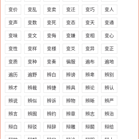
变价
变乱
变卖
变迁
变巧
变人
变声
变数
变死
变态
变天
变通
变味
变文
变侮
变嫌
变相
变心
变性
变样
变様
变爻
变异
变正
变质
变种
变奏
徧服
遍布
遍地
遍历
遍野
辨白
辨谤
辨卑
辨别
辨才
辨裁
辨捷
辨具
辨论
辨认
辨说
辨似
辨诉
辨物
辨晰
辨严
辨言
辨囿
辨约
辨章
辨志
辨治
辩白
辩驳
辩辞
辩雕
辩鬭
辩给