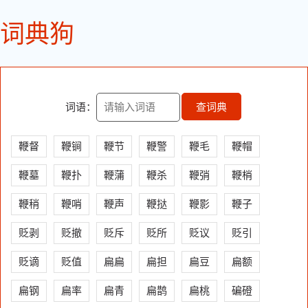
词典狗
词语：
查词典
鞭督
鞭锏
鞭节
鞭警
鞭毛
鞭帽
鞭墓
鞭扑
鞭蒲
鞭杀
鞭弰
鞭梢
鞭稍
鞭哨
鞭声
鞭挞
鞭影
鞭子
贬剥
贬撤
贬斥
贬所
贬议
贬引
贬谪
贬值
扁扁
扁担
扁豆
扁额
扁钢
扁率
扁青
扁鹊
扁桃
碥磴