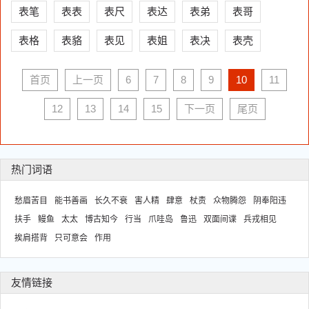
表笔
表表
表尺
表达
表弟
表哥
表格
表貉
表见
表姐
表决
表壳
首页
上一页
6
7
8
9
10
11
12
13
14
15
下一页
尾页
热门词语
愁眉苦目
能书善画
长久不衰
害人精
肆意
杖责
众物腾怨
阴奉阳违
扶手
鳗鱼
太太
博古知今
行当
爪哇岛
鲁迅
双面间谍
兵戎相见
挨肩搭背
只可意会
作用
友情链接