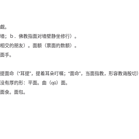
觑。
墙；ｂ．佛教指面对墙壁静坐修行）。
相交的朋友）。面额（票面的数额）。
面手。
面命（“耳提”，提着耳朵叮嘱；“面命”，当面指教，形容教诲殷切
没有厚的形：平面。曲（qū）面。
面食。面包。