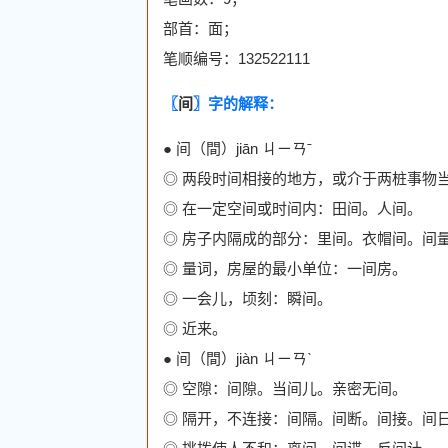
部首：面；
笔顺编号：132522111
〖
间
〗字的解释：
● 间（間）jiān ㄐㄧㄢˉ
◎ 两段时间相接的地方，或介于两桩事物
◎ 在一定空间或时间内：田间。人间。
◎ 房子内隔成的部分：里间。衣帽间。间
◎ 量词，房屋的最小单位：一间房。
◎ 一会儿，顷刻：瞬间。
◎ 近来。
● 间（間）jiàn ㄐㄧㄢˋ
◎ 空隙：间隙。当间儿。亲密无间。
◎ 隔开，不连接：间隔。间断。间接。间