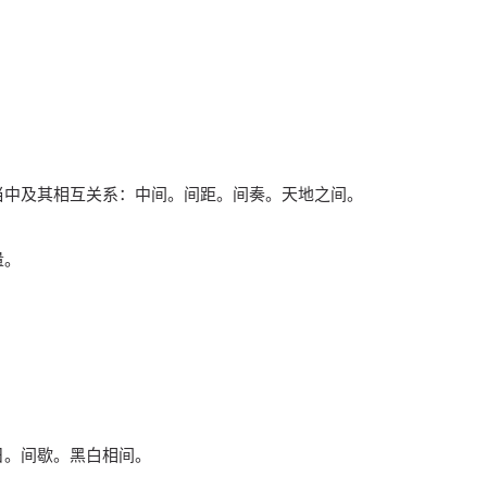
当中及其相互关系：中间。间距。间奏。天地之间。
量。
日。间歇。黑白相间。