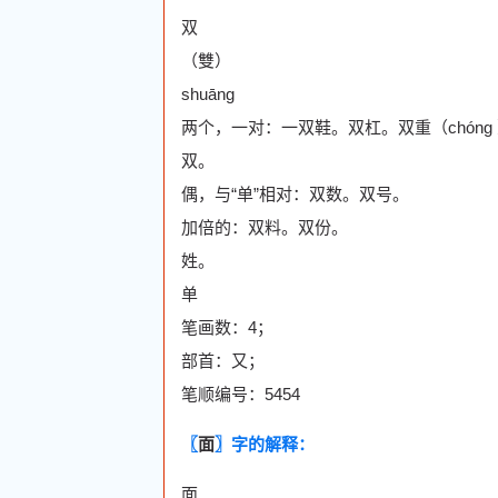
双
（雙）
shuāng
两个，一对：一双鞋。双杠。双重（chó
双。
偶，与“单”相对：双数。双号。
加倍的：双料。双份。
姓。
单
笔画数：4；
部首：又；
笔顺编号：5454
〖
面
〗字的解释：
面