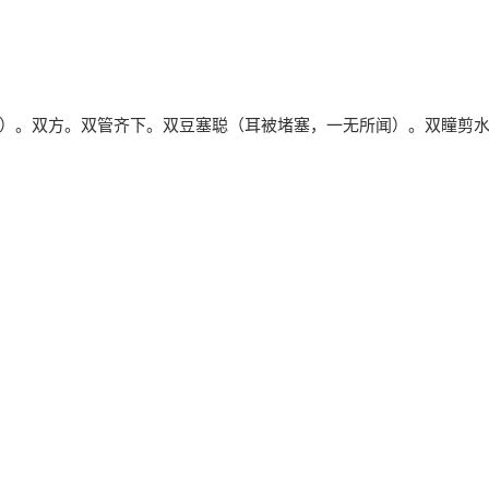
ng ）。双方。双管齐下。双豆塞聪（耳被堵塞，一无所闻）。双瞳剪