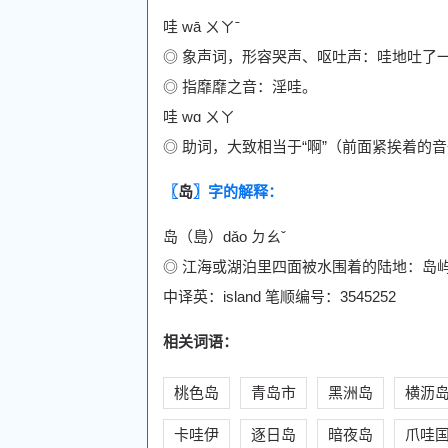
哇 wā ㄨㄚˉ
◎ 象声词，形容哭声、呕吐声：哇地吐了
◎ 指靡靡之音：淫哇。
哇 wɑ ㄨㄚ
◎ 助词，大致相当于“啊”（前面紧挨着
〖
岛
〗字的解释：
岛（島）dǎo ㄉㄠˇ
◎ 江海或湖泊里四面被水围着的陆地：岛
中译英：island 笔顺编号：3545252
相关词语：
桃色岛
青岛市
黑洲岛
横沥
卡哇伊
逐日岛
暗夜岛
爪哇