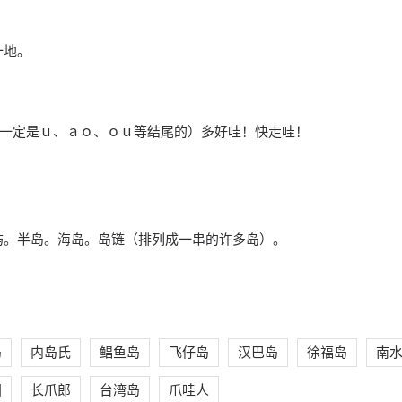
一地。
的音一定是ｕ、ａｏ、ｏｕ等结尾的）多好哇！快走哇！
屿。半岛。海岛。岛链（排列成一串的许多岛）。
岛
内岛氏
鲳鱼岛
飞仔岛
汉巴岛
徐福岛
南
国
长爪郎
台湾岛
爪哇人