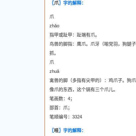
〖
爪
〗字的解释：
爪
zhǎo
指甲或趾甲：趾端有爪。
鸟兽的脚指：鹰爪。爪牙（喻党羽，狗腿子
抓。
爪
zhuǎ
禽兽的脚（多指有尖甲的）：鸡爪子。狗爪
像爪的东西，这个锅有三个爪儿。
笔画数：4；
部首：爪；
笔顺编号：3324
〖
哇
〗字的解释：