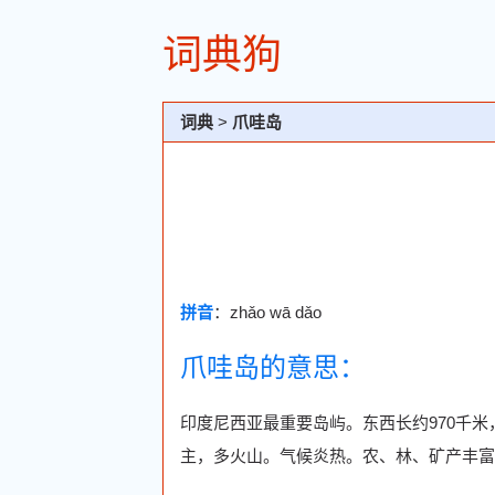
词典狗
词典
>
爪哇岛
拼音
：zhǎo wā dǎo
爪哇岛的意思：
印度尼西亚最重要岛屿。东西长约970千米，南
主，多火山。气候炎热。农、林、矿产丰富