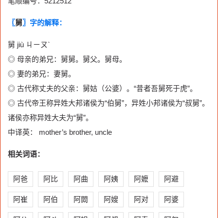
笔顺编号：5212512
〖
舅
〗字的解释：
舅 jiù ㄐㄧㄡˋ
◎ 母亲的弟兄：舅舅。舅父。舅母。
◎ 妻的弟兄：妻舅。
◎ 古代称丈夫的父亲：舅姑（公婆）。“昔者吾舅死于虎”。
◎ 古代帝王称异姓大邦诸侯为“伯舅”，异姓小邦诸侯为“叔舅”。
诸侯亦称异姓大夫为“舅”。
中译英： mother’s brother, uncle
相关词语：
阿爸
阿比
阿曲
阿姨
阿嬷
阿避
阿崔
阿伯
阿閦
阿嫂
阿对
阿婆