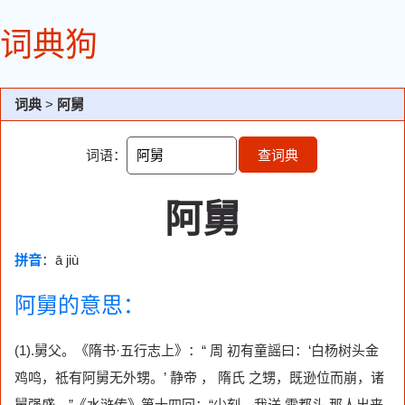
词典狗
词典
>
阿舅
词语：
查词典
阿舅
拼音
：ā jiù
阿舅的意思：
(1).舅父。《隋书·五行志上》：“ 周 初有童謡曰：‘白杨树头金
鸡鸣，祗有阿舅无外甥。’ 静帝 ， 隋氏 之甥，既逊位而崩，诸
舅强盛。”《水浒传》第十四回：“少刻，我送 雷都头 那人出来