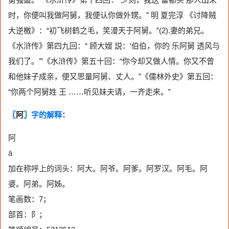
时，你便叫我做阿舅，我便认你做外甥。” 明 夏完淳 《讨降贼
大逆檄》：“初飞树鹤之毛，笑漫天于阿舅。”(2).妻的弟兄。
《水浒传》第四九回：“ 顾大嫂 説：‘伯伯，你的 乐阿舅 透风与
我们了。’”《水浒传》第五十回：“你今却又做人情。你又不曾
和他妹子成亲，便又思量阿舅、丈人。”《儒林外史》第五回：
“你两个阿舅姓 王 ……听见妹夫请，一齐走来。”
〖
阿
〗字的解释：
阿
ā
加在称呼上的词头：阿大。阿爷。阿爹。阿罗汉。阿毛。阿
婆。阿弟。阿姊。
笔画数：7；
部首：阝；