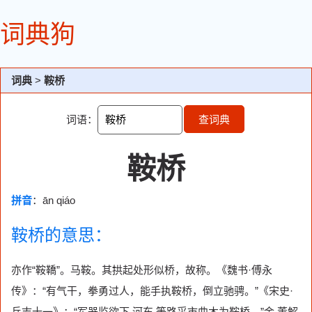
词典狗
词典
>
鞍桥
词语：
查词典
鞍桥
拼音
：ān qiáo
鞍桥的意思：
亦作“鞍鞽”。马鞍。其拱起处形似桥，故称。《魏书·傅永
传》：“有气干，拳勇过人，能手执鞍桥，倒立驰骋。”《宋史·
兵志十一》：“军器监欲下 河东 等路采市曲木为鞍桥。”金 董解