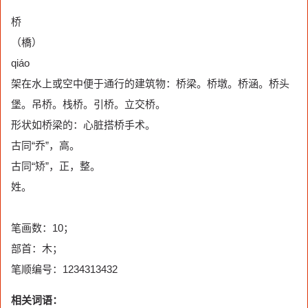
桥
（橋）
qiáo
架在水上或空中便于通行的建筑物：桥梁。桥墩。桥涵。桥头
堡。吊桥。栈桥。引桥。立交桥。
形状如桥梁的：心脏搭桥手术。
古同“乔”，高。
古同“矫”，正，整。
姓。
笔画数：10；
部首：木；
笔顺编号：1234313432
相关词语：