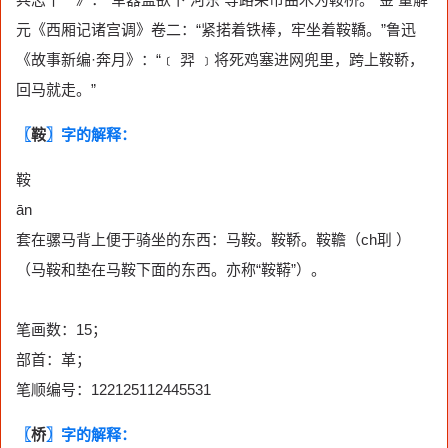
元《西厢记诸宫调》卷二：“紧掿着铁棒，牢坐着鞍鞽。”鲁迅
《故事新编·奔月》：“﹝ 羿 ﹞将死鸡塞进网兜里，跨上鞍鞒，
回马就走。”
〖
鞍
〗字的解释：
鞍
ān
套在骡马背上便于骑坐的东西：马鞍。鞍鞒。鞍韂（ch刵 ）
（马鞍和垫在马鞍下面的东西。亦称“鞍鞯”）。
笔画数：15；
部首：革；
笔顺编号：122125112445531
〖
桥
〗字的解释：