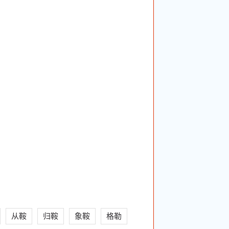
从鞍
归鞍
象鞍
格勒