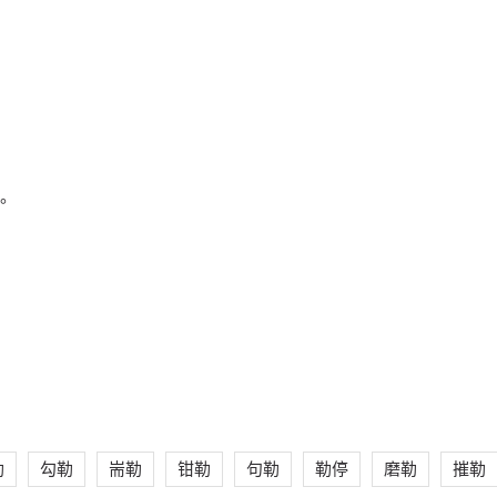
。
勒
勾勒
耑勒
钳勒
句勒
勒停
磨勒
摧勒