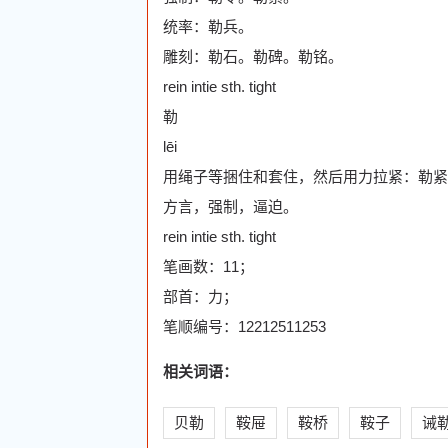
统率：勒兵。
雕刻：勒石。勒碑。勒铭。
rein intie sth. tight
勒
lēi
用绳子等捆住和套住，然后用力拉紧：勒紧
方言，强制，逼迫。
rein intie sth. tight
笔画数：11；
部首：力；
笔顺编号：12212511253
相关词语：
贝勒
鞍屉
鞍桥
鞍子
诫