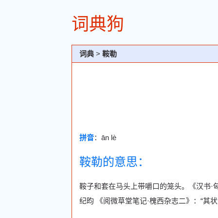
词典狗
词典
>
鞍勒
拼音
：ān lè
鞍勒的意思：
鞍子和套在马头上带嚼口的笼头。《汉书·匈
纪昀 《阅微草堂笔记·槐西杂志二》：“其状真骡真