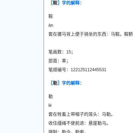
〖
鞍
〗字的解释：
鞍
ān
套在骡马背上便于骑坐的东西：马鞍。鞍鞒。
笔画数：15；
部首：革；
笔顺编号：122125112445531
〖
勒
〗字的解释：
勒
lè
套在牲畜上带帽子的笼头：马勒。
收住缰绳不使前进：悬崖勒马。
强制：勒令。勒索。