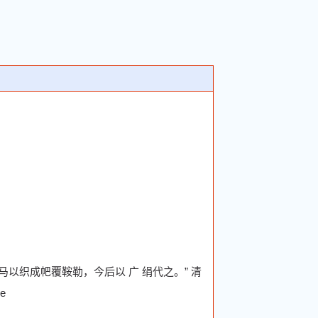
以织成帊覆鞍勒，今后以 广 绢代之。” 清
e