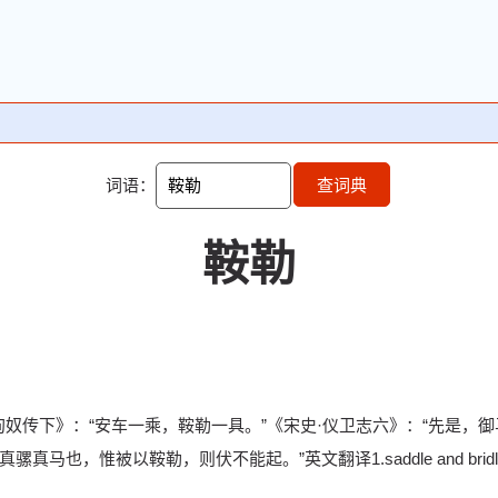
词语：
查词典
鞍勒
奴传下》：“安车一乘，鞍勒一具。”《宋史·仪卫志六》：“先是，御马
马也，惟被以鞍勒，则伏不能起。”英文翻译1.saddle and bridl