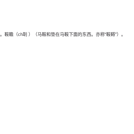
鞍韂（ch刵 ）（马鞍和垫在马鞍下面的东西。亦称“鞍鞯”）。