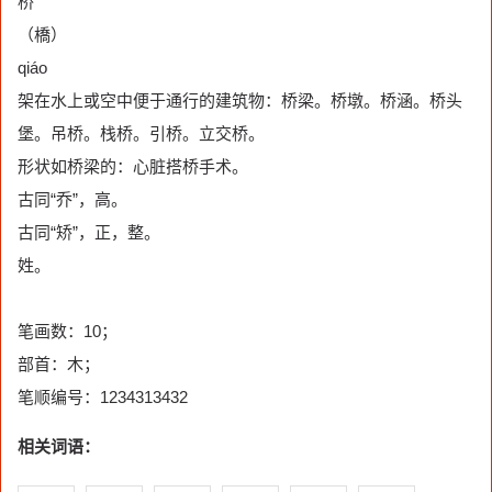
桥
（橋）
qiáo
架在水上或空中便于通行的建筑物：桥梁。桥墩。桥涵。桥头
堡。吊桥。栈桥。引桥。立交桥。
形状如桥梁的：心脏搭桥手术。
古同“乔”，高。
古同“矫”，正，整。
姓。
笔画数：10；
部首：木；
笔顺编号：1234313432
相关词语：