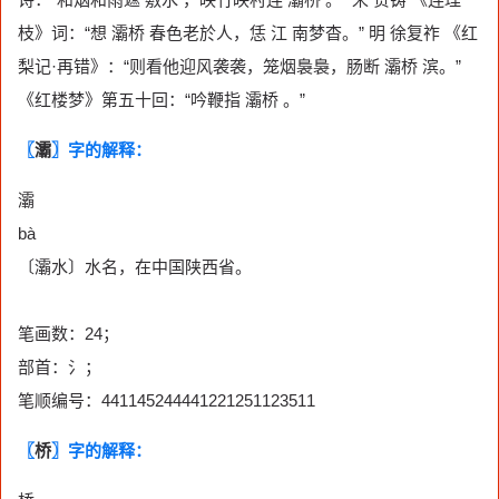
枝》词：“想 灞桥 春色老於人，恁 江 南梦杳。” 明 徐复祚 《红
梨记·再错》：“则看他迎风袭袭，笼烟裊裊，肠断 灞桥 滨。”
《红楼梦》第五十回：“吟鞭指 灞桥 。”
〖
灞
〗字的解释：
灞
bà
〔灞水〕水名，在中国陕西省。
笔画数：24；
部首：氵；
笔顺编号：441145244441221251123511
〖
桥
〗字的解释：