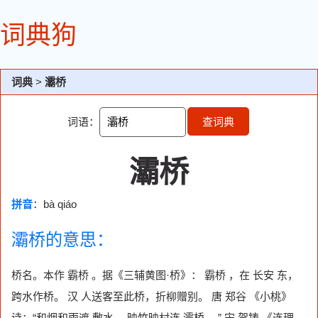
词典狗
词典
>
灞桥
词语：
查词典
灞桥
拼音
：bà qiáo
灞桥的意思：
桥名。本作 霸桥 。据《三辅黄图·桥》： 霸桥 ，在 长安 东，
跨水作桥。 汉 人送客至此桥，折柳赠别。 唐 郑谷 《小桃》
诗：“和烟和雨遮 敷水 ，映竹映村连 灞桥 。” 宋 贺铸 《连理