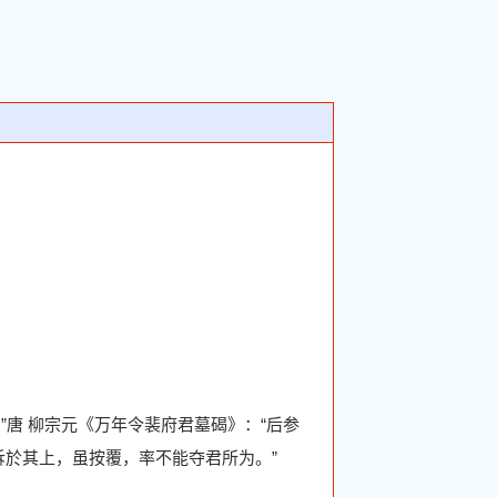
”唐 柳宗元《万年令裴府君墓碣》：“后参
诉於其上，虽按覆，率不能夺君所为。”