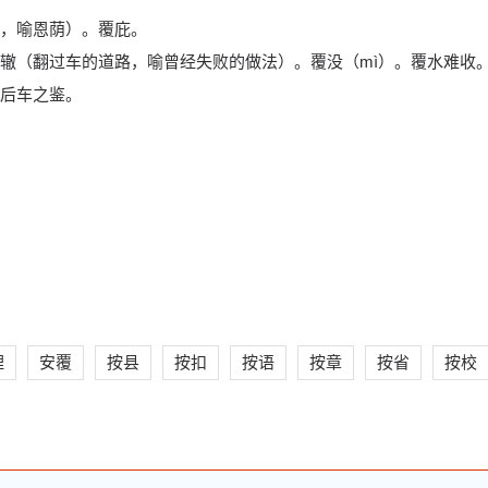
，喻恩荫）。覆庇。
辙（翻过车的道路，喻曾经失败的做法）。覆没（mì）。覆水难收
后车之鉴。
理
安覆
按县
按扣
按语
按章
按省
按校