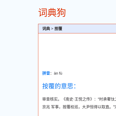
词典狗
词典
>
按覆
拼音
：àn fù
按覆的意思：
审查核实。《南史·王悦之传》：“时承奢忲
京兆 军事，按覆校巡，大尹恒得以取直。”