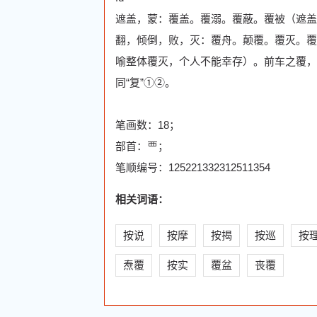
遮盖，蒙：覆盖。覆溺。覆蔽。覆被（遮盖
翻，倾倒，败，灭：覆舟。颠覆。覆灭。覆
喻整体覆灭，个人不能幸存）。前车之覆，
同“复”①②。
笔画数：18；
部首：覀；
笔顺编号：125221332312511354
相关词语：
按说
按摩
按揭
按巡
按
焘覆
按实
覆盆
丧覆