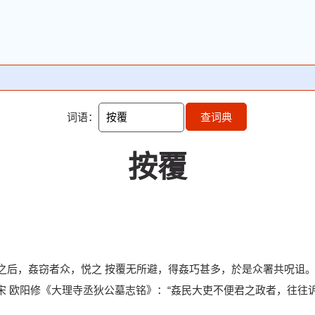
词语：
查词典
按覆
之后，姦窃者众，悦之 按覆无所避，得姦巧甚多，於是众署共呪诅。
宋 欧阳修《大理寺丞狄公墓志铭》：“姦民大吏不便君之政者，往往