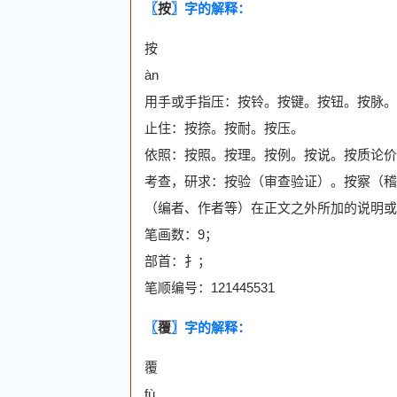
〖
按
〗字的解释：
按
àn
用手或手指压：按铃。按键。按钮。按脉。
止住：按捺。按耐。按压。
依照：按照。按理。按例。按说。按质论价
考查，研求：按验（审查验证）。按察（稽
（编者、作者等）在正文之外所加的说明或
笔画数：9；
部首：扌；
笔顺编号：121445531
〖
覆
〗字的解释：
覆
fù