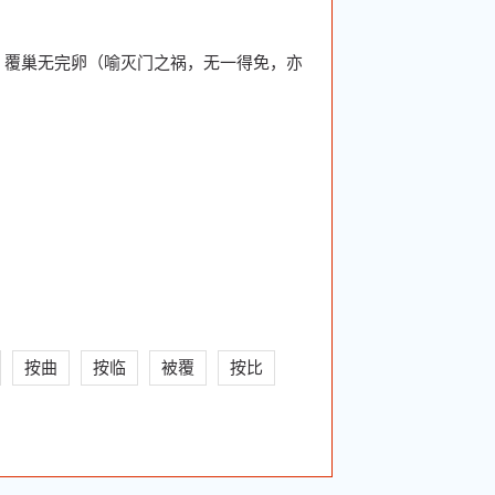
。覆巢无完卵（喻灭门之祸，无一得免，亦
按曲
按临
被覆
按比