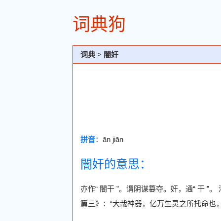
词典狗
词典
>
闇奸
拼音
：ān jiān
闇奸的意思：
亦作“ 闇干 ”。谓阴谋篡夺。奸，通“ 干 ”
篇三》：“大哉神器，亿万生灵之所托命也