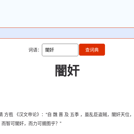
词语：
查词典
闇奸
。 清 方苞 《汉文帝论》：“自 魏 晋 及 五季 ，虽乱臣盗贼，闇奸天位
，而智可闇奸，而力可覬图乎？”