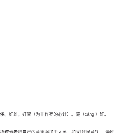
。奸雄。奸智（为非作歹的心计）。藏（cáng ）奸。
指统治者把自己的意志强加于人民，如“奸奸民意”）。通奸。