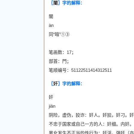
〖
闇
〗字的解释：
闇
àn
同“暗”①③
笔画数：17；
部首：門；
笔顺编号：51122511414312511
〖
奸
〗字的解释：
奸
jiān
阴险，虚伪，狡诈：奸人。奸狡。奸刁。奸佞
不忠于国家或自己一方的人：奸细。内奸。
男女发生不正当的性行为：奸淫。强奸（亦