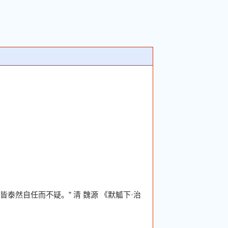
，皆泰然自任而不疑。” 清 魏源 《默觚下·治