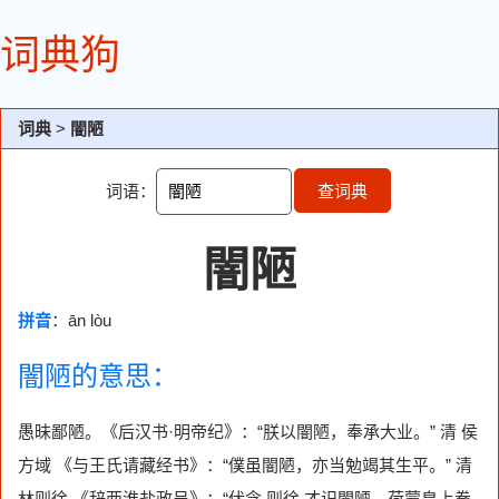
词典狗
词典
>
闇陋
词语：
查词典
闇陋
拼音
：ān lòu
闇陋的意思：
愚昧鄙陋。《后汉书·明帝纪》：“朕以闇陋，奉承大业。” 清 侯
方域 《与王氏请藏经书》：“僕虽闇陋，亦当勉竭其生平。” 清
林则徐 《辞两淮盐政呈》：“伏念 则徐 才识闇陋，荷蒙皇上豢