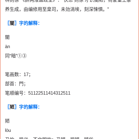
养生成，由编修用至臬司，未効涓埃，刻深悚惧。”
〖
闇
〗字的解释：
闇
àn
同“暗”①③
笔画数：17；
部首：門；
笔顺编号：51122511414312511
〖
陋
〗字的解释：
陋
lòu