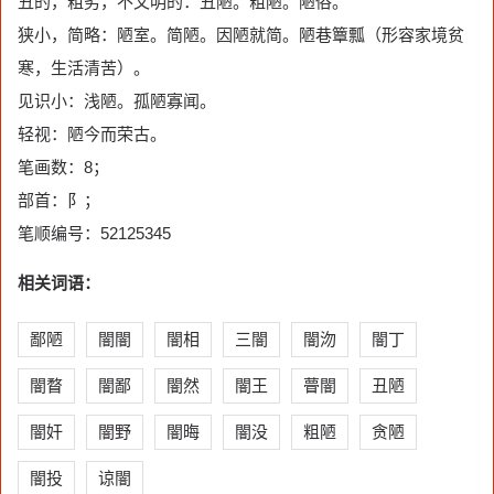
丑的，粗劣，不文明的：丑陋。粗陋。陋俗。
狭小，简略：陋室。简陋。因陋就简。陋巷簟瓢（形容家境贫
寒，生活清苦）。
见识小：浅陋。孤陋寡闻。
轻视：陋今而荣古。
笔画数：8；
部首：阝；
笔顺编号：52125345
相关词语：
鄙陋
闇闇
闇相
三闇
闇沕
闇丁
闇瞀
闇鄙
闇然
闇王
瞢闇
丑陋
闇奸
闇野
闇晦
闇没
粗陋
贪陋
闇投
谅闇