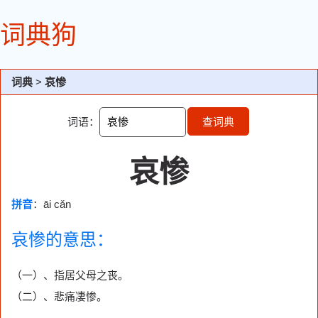
词典狗
词典
>
哀惨
词语：
查词典
哀惨
拼音
：āi cǎn
哀惨的意思：
（一）、指居父母之丧。
（二）、悲痛凄惨。