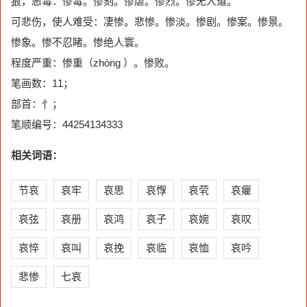
狠，恶毒：惨毒。惨刻。惨虐。惨烈。惨无人道。
可悲伤，使人难受：凄惨。悲惨。惨淡。惨剧。惨案。惨景。
惨象。惨不忍睹。惨绝人寰。
程度严重：惨重（zhòng ）。惨败。
笔画数：11；
部首：忄；
笔顺编号：44254134333
相关词语：
节哀
哀牢
哀思
哀惸
哀茕
哀癯
哀弦
哀册
哀鸿
哀子
哀婉
哀叹
哀悴
哀叫
哀挽
哀临
哀恤
哀吟
悲惨
七哀