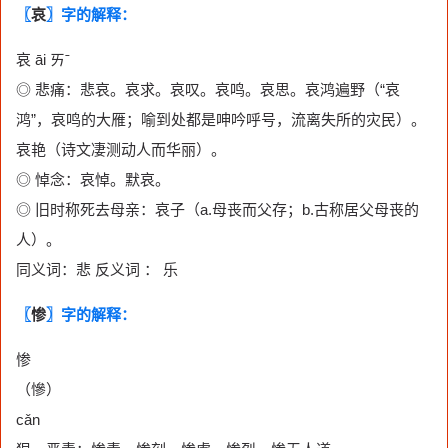
〖
哀
〗字的解释：
哀 āi ㄞˉ
◎ 悲痛：悲哀。哀求。哀叹。哀鸣。哀思。哀鸿遍野（“哀
鸿”，哀鸣的大雁；喻到处都是呻吟呼号，流离失所的灾民）。
哀艳（诗文凄测动人而华丽）。
◎ 悼念：哀悼。默哀。
◎ 旧时称死去母亲：哀子（a.母丧而父存；b.古称居父母丧的
人）。
同义词：悲 反义词 ： 乐
〖
惨
〗字的解释：
惨
（慘）
cǎn