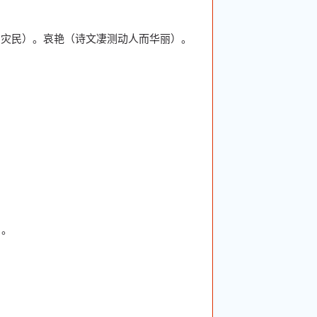
的灾民）。哀艳（诗文凄测动人而华丽）。
）。