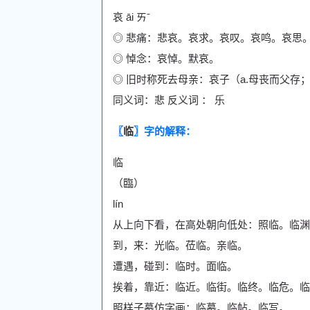
哀 āi ㄞˉ
◎ 悲痛：悲哀。哀求。哀叹。哀鸣。哀思
◎ 悼念：哀悼。默哀。
◎ 旧时称死去母亲：哀子（a.母丧而父存
同义词：悲 反义词 ： 乐
〖
临
〗字的解释：
临
（臨）
lín
从上向下看，在高处朝向低处：照临。临渊
到，来：光临。莅临。亲临。
遭遇，碰到：临时。面临。
挨着，靠近：临近。临街。临终。临危。临
照样子摹仿字画：临摹。临帖。临写。