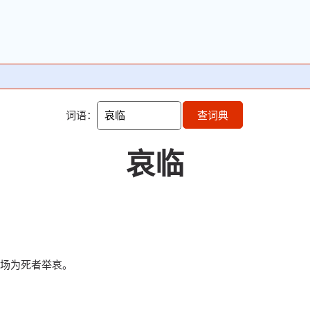
词语：
查词典
哀临
场为死者举哀。