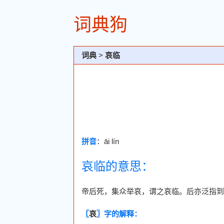
词典狗
词典
>
哀临
拼音
：āi lín
哀临的意思：
帝后死，集众举哀，谓之哀临。后亦泛指到
〖
哀
〗字的解释：