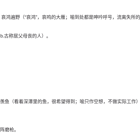
。哀鸿遍野（“哀鸿”，哀鸣的大雁；喻到处都是呻吟呼号，流离失所
；b.古称居父母丧的人）。
羡鱼（看着深潭里的鱼，很希望得到；喻只作空想，不做实际工作
阵磨枪。