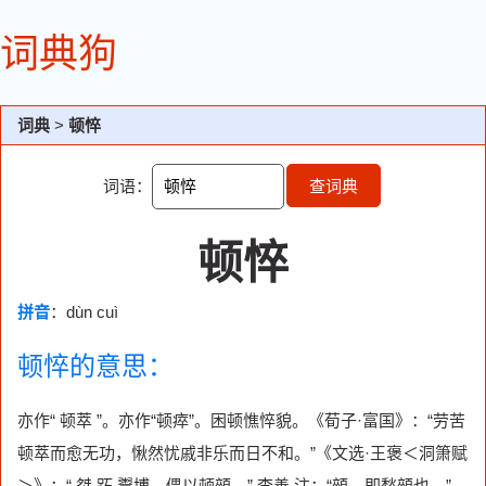
词典狗
词典
>
顿悴
词语：
查词典
顿悴
拼音
：dùn cuì
顿悴的意思：
亦作“ 顿萃 ”。亦作“顿瘁”。困顿憔悴貌。《荀子·富国》：“劳苦
顿萃而愈无功，愀然忧戚非乐而日不和。”《文选·王褒＜洞箫赋
＞》：“ 桀 跖 鬻博，儡以顿顇。” 李善 注：“顇，即愁顇也。”