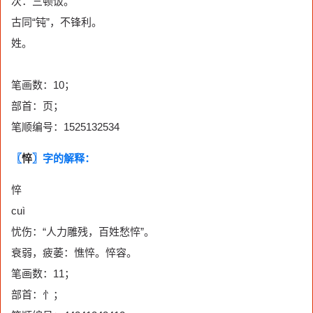
次：三顿饭。
古同“钝”，不锋利。
姓。
笔画数：10；
部首：页；
笔顺编号：1525132534
〖
悴
〗字的解释：
悴
cuì
忧伤：“人力雕残，百姓愁悴”。
衰弱，疲萎：憔悴。悴容。
笔画数：11；
部首：忄；