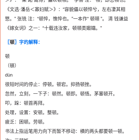
《文选·潘岳＜寡妇赋＞》：“容貌儡以顿悴兮，左右凄其相
慜。” 张铣 注：“顿悴，憔悴也。”一本作“ 顿顇 ”。 清 钱谦益
《嫁女词》之一：“十载违汝家，顿顇类媰孀。”
〖
顿
〗字的解释：
顿
（頓）
dùn
很短时间的停止：停顿。顿宕。抑扬顿挫。
忽然，立刻，一下子：顿然。顿即。顿悟。茅塞顿开。
叩，跺：顿首再拜。
处理，设置：安顿。整顿。
疲乏：困顿。劳顿。
书法上指运笔用力向下而暂不移动：横的两头都要顿一顿。