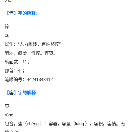
〖
悴
〗字的解释：
悴
cuì
忧伤：“人力雕残，百姓愁悴”。
衰弱，疲萎：憔悴。悴容。
笔画数：11；
部首：忄；
笔顺编号：44241343412
〖
容
〗字的解释：
容
róng
包含，盛（chéng ）：容器。容量（liàng ）。容积。容纳。无