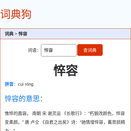
词典狗
词典
>
悴容
词语：
查词典
悴容
拼音
：cuì róng
悴容的意思：
憔悴的面容。 南朝 宋 谢灵运 《长歌行》：“朽貌改颜色，悴容
变柔颜。” 唐 卢仝 《自君之出矣》诗：“驰情增悴容，蓄思损精
力。”