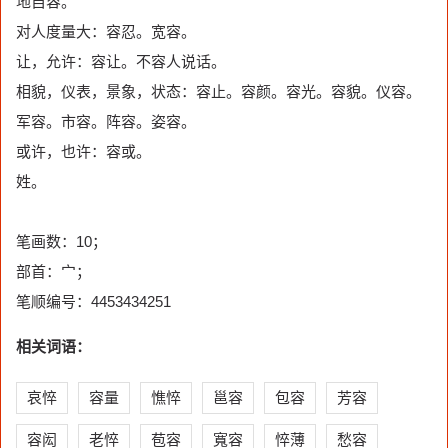
地自容。
对人度量大：容忍。宽容。
让，允许：容让。不容人说话。
相貌，仪表，景象，状态：容止。容颜。容光。容貌。仪容。
军容。市容。阵容。姿容。
或许，也许：容或。
姓。
笔画数：10；
部首：宀；
笔顺编号：4453434251
相关词语：
哀悴
容量
憔悴
邕容
包容
芳容
容闳
老悴
苞容
寬容
悴薄
愁容