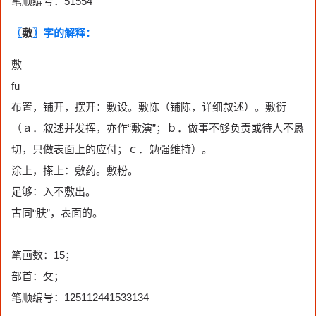
笔顺编号：51554
〖
敷
〗字的解释：
敷
fū
布置，铺开，摆开：敷设。敷陈（铺陈，详细叙述）。敷衍
（ａ．叙述并发挥，亦作“敷演”；ｂ．做事不够负责或待人不恳
切，只做表面上的应付；ｃ．勉强维持）。
涂上，搽上：敷药。敷粉。
足够：入不敷出。
古同“肤”，表面的。
笔画数：15；
部首：攵；
笔顺编号：125112441533134