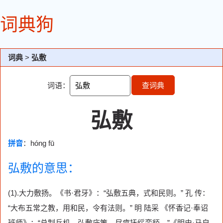
词典狗
词典
>
弘敷
词语：
查词典
弘敷
拼音
：hóng fū
弘敷的意思：
(1).大力敷扬。《书·君牙》：“弘敷五典，式和民则。” 孔 传：
“大布五常之教，用和民，令有法则。” 明 陆采 《怀香记·奉诏
班师》：“总制兵机，弘敷庙策，尽瘁抚绥蛮貊。”《明史·马自