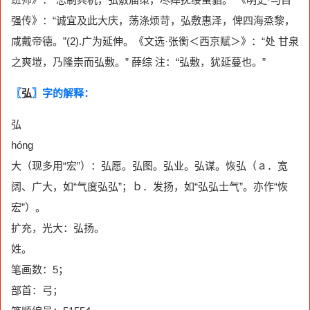
强传》：“诚宜及此大庆，荡涤烦苛，弘敷惠泽，俾四海烝黎，
咸戴帝德。”(2).广为延伸。《文选·张衡＜西京赋＞》：“处 甘泉
之爽塏，乃隆崇而弘敷。” 薛综 注：“弘敷，犹延蔓也。”
〖
弘
〗字的解释：
弘
hóng
大（现多用“宏”）：弘愿。弘图。弘业。弘谋。恢弘（ａ．宽
阔、广大，如“气度弘弘”；ｂ．发扬，如“弘弘士气”。亦作“恢
宏”）。
扩充，光大：弘扬。
姓。
笔画数：5；
部首：弓；