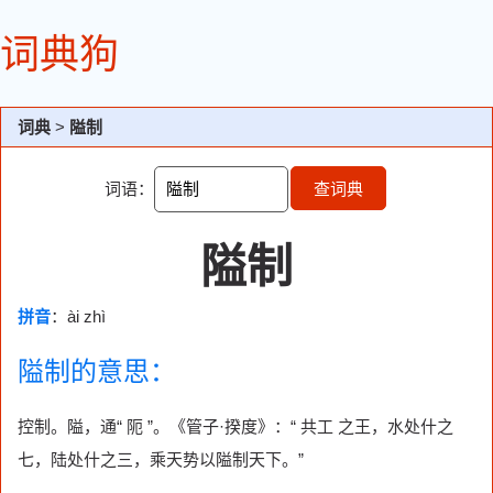
词典狗
词典
>
隘制
词语：
查词典
隘制
拼音
：ài zhì
隘制的意思：
控制。隘，通“ 阨 ”。《管子·揆度》：“ 共工 之王，水处什之
七，陆处什之三，乘天势以隘制天下。”