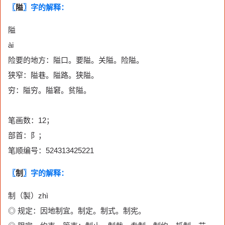
〖
隘
〗字的解释：
隘
ài
险要的地方：隘口。要隘。关隘。险隘。
狭窄：隘巷。隘路。狭隘。
穷：隘穷。隘窘。贫隘。
笔画数：12；
部首：阝；
笔顺编号：524313425221
〖
制
〗字的解释：
制（製）zhì
◎ 规定：因地制宜。制定。制式。制宪。