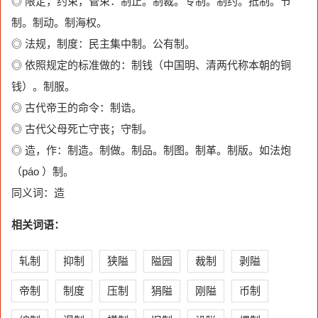
◎ 限定，约束，管束：制止。制裁。专制。制约。抵制。节
制。制动。制海权。
◎ 法规，制度：民主集中制。公有制。
◎ 依照规定的标准做的：制钱（中国明、清两代称本朝的铜
钱）。制服。
◎ 古代帝王的命令：制诰。
◎ 古代父母死亡守丧；守制。
◎ 造，作：制造。制做。制品。制图。制革。制版。如法炮
（páo ）制。
同义词：造
相关词语：
轧制
抑制
狭隘
隘园
裁制
剥隘
帝制
制度
压制
狷隘
刚隘
币制