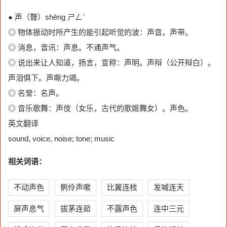
● 声（聲）shēng ㄕㄥˉ
◎ 物体振动时所产生的能引起听觉的波：声音。声带。
◎ 消息，音讯：声息。不通声气。
◎ 说出来让人知道，扬言，宣称：声明。声辩（公开辩白）。
声泪俱下。声嘶力竭。
◎ 名誉：名声。
◎ 音乐歌舞：声伎（女乐，古代的歌姬舞女）。声色。
英文翻译
sound, voice, noise; tone; music
相关词语：
不动声色
鹘伶声嗽
比翼连枝
发喊连天
屏声息气
拔茅连茹
不露声色
连中三元