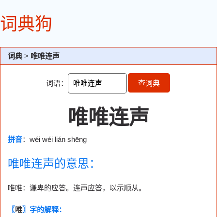
词典狗
词典
>
唯唯连声
词语：
查词典
唯唯连声
拼音
：wéi wéi lián shēng
唯唯连声的意思：
唯唯：谦卑的应答。连声应答，以示顺从。
〖
唯
〗字的解释：