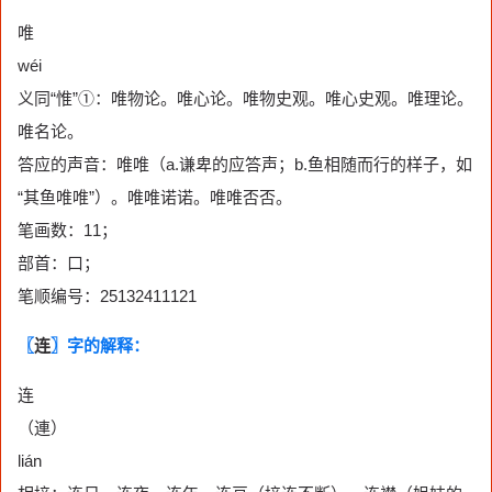
唯
wéi
义同“惟”①：唯物论。唯心论。唯物史观。唯心史观。唯理论。
唯名论。
答应的声音：唯唯（a.谦卑的应答声；b.鱼相随而行的样子，如
“其鱼唯唯”）。唯唯诺诺。唯唯否否。
笔画数：11；
部首：口；
笔顺编号：25132411121
〖
连
〗字的解释：
连
（連）
lián