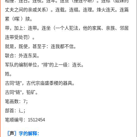
相接：连日。连夜。连年。连亘（接连不断）。连襟（姐妹的
丈夫之间的亲戚关系）。连载。连缀。连理。烽火连天。连篇
累（l噄 ）牍。
带，加上：连带。连坐（一个人犯法，他的家属、亲族、邻居
连带受处罚）。
就是，既使，甚至于：连我都不信。
联合：外连东吴。
军队的编制单位，“排”的上一级：连长。
姓。
古同“琏”，古代宗庙盛黍稷的器具。
古同“链”，铅矿。
笔画数：7；
部首：辶；
笔顺编号：1512454
〖
声
〗字的解释：