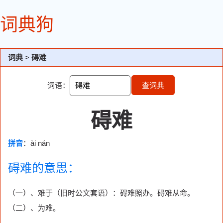
词典狗
词典
>
碍难
词语：
查词典
碍难
拼音
：ài nán
碍难的意思：
（一）、难于（旧时公文套语）：碍难照办。碍难从命。
（二）、为难。