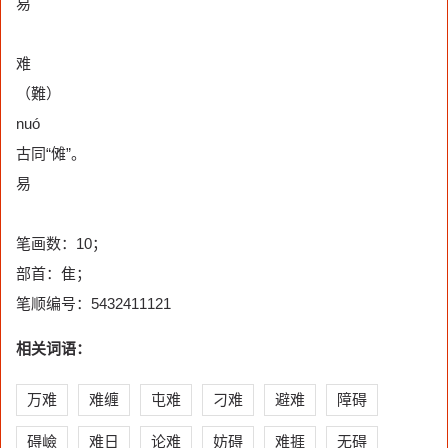
易
难
（難）
nuó
古同“傩”。
易
笔画数：10；
部首：隹；
笔顺编号：5432411121
相关词语：
万难
难缠
屯难
刁难
避难
障碍
碍嶮
难日
论难
妨碍
难捱
无碍