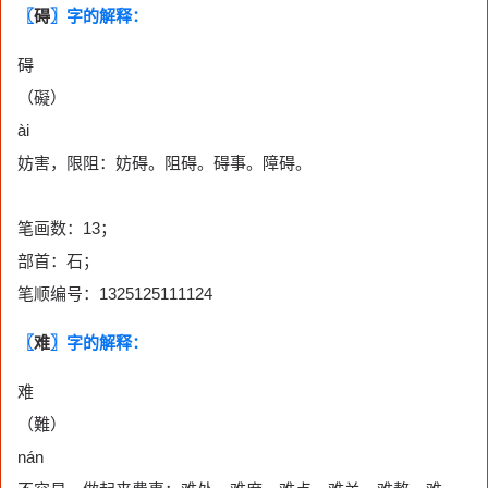
〖
碍
〗字的解释：
碍
（礙）
ài
妨害，限阻：妨碍。阻碍。碍事。障碍。
笔画数：13；
部首：石；
笔顺编号：1325125111124
〖
难
〗字的解释：
难
（難）
nán