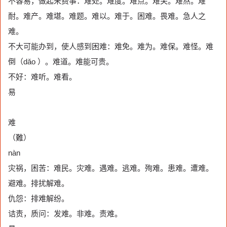
不容易，做起来费事：难处。难度。难点。难关。难熬。难
耐。难产。难堪。难题。难以。难于。困难。畏难。急人之
难。
不大可能办到，使人感到困难：难免。难为。难保。难怪。难
倒（dǎo ）。难道。难能可贵。
不好：难听。难看。
易
难
（難）
nàn
灾祸，困苦：难民。灾难。遇难。逃难。殉难。患难。遭难。
避难。排扰解难。
仇怨：排难解纷。
诘责，质问：发难。非难。责难。