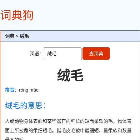
词典狗
词典
>
绒毛
词语：
查词典
绒毛
拼音
：róng máo
绒毛的意思：
人或动物身体表面和某些器官内壁长的短而柔软的毛。物体表
面上所披覆的柔细短毛。指毛皮毛被中最细短、量柔软和数量
最多的毛。