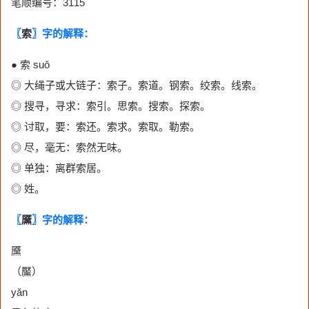
笔顺编号：3115
〖
索
〗字的解释：
● 索 suǒ
◎ 大绳子或大链子：索子。索道。钢索。绞索。线索。
◎ 搜寻，寻求：索引。思索。搜索。探索。
◎ 讨取，要：索还。索求。索取。勒索。
◎ 尽，毫无：索然无味。
◎ 单独：离群索居。
◎ 姓。
〖
黡
〗字的解释：
黡
（黶）
yǎn