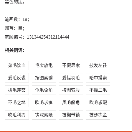
黑色的痣。
笔画数：18；
部首：黑；
笔顺编号：131344254312114444
相关词语：
茹毛饮血
毛宝放龟
不假思索
披发左衽
爱毛反裘
按图索骥
爱惜羽毛
暗中摸索
拔毛连茹
龟毛兔角
按图索骏
不擒二毛
不毛之地
吹毛求疵
凤毛麟角
吹毛求瑕
吹毛利刃
钩深索隐
披枷带锁
披沙拣金