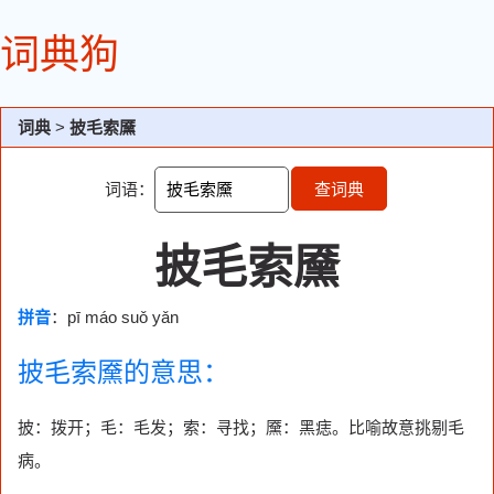
词典狗
词典
>
披毛索黡
词语：
查词典
披毛索黡
拼音
：pī máo suǒ yǎn
披毛索黡的意思：
披：拨开；毛：毛发；索：寻找；黡：黑痣。比喻故意挑剔毛
病。