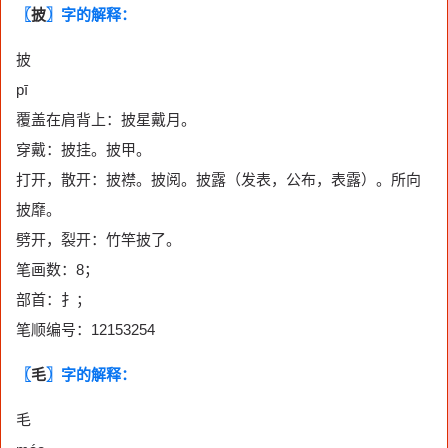
〖
披
〗字的解释：
披
pī
覆盖在肩背上：披星戴月。
穿戴：披挂。披甲。
打开，散开：披襟。披阅。披露（发表，公布，表露）。所向
披靡。
劈开，裂开：竹竿披了。
笔画数：8；
部首：扌；
笔顺编号：12153254
〖
毛
〗字的解释：
毛