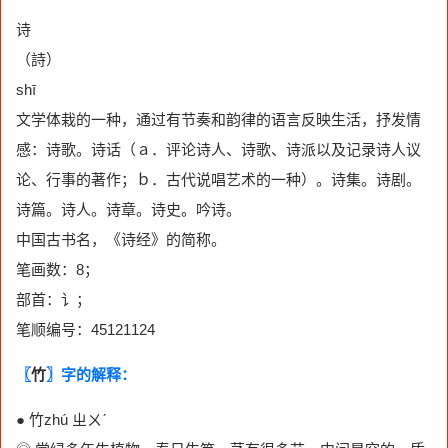
诗
（詩）
shī
文学体栽的一种，通过有节奏和韵律的语言反映生活，抒发情
感：诗歌。诗话（ａ．评论诗人、诗歌、诗派以及记录诗人议
论、行事的著作；ｂ．古代说唱艺术的一种）。诗集。诗剧。
诗篇。诗人。诗章。诗史。吟诗。
中国古书名，《诗经》的简称。
笔画数：8；
部首：讠；
笔顺编号：45121124
〖
竹
〗字的解释：
● 竹zhú ㄓㄨˊ