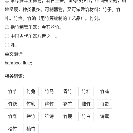
◎ 常绿多年生植物，春日生笋，茎有很多节，中间是空的，质
地坚硬，种类很多。可制器物，又可做建筑材料：竹子。竹
叶。竹笋。竹编（用竹篾编制的工艺品）。竹刻。
◎ 指竹制管乐器：金石丝竹。
◎ 中国古代乐器八音之一。
◎ 姓。
英文翻译
bamboo; flute;
相关词语：
竹芋
竹兔
竹马
青竹
竹杠
竹鸡
竹筱
竹乳
篪竹
簕竹
雌竹
诗史
竹牒
箬竹
笙诗
竹篾
竹白
诗橐
松竹
楠竹