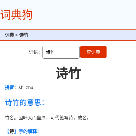
词典狗
词典
>
诗竹
词语：
查词典
诗竹
拼音
：shī zhú
诗竹的意思：
竹名。因叶大而坚厚，可代笺写诗，故名。
〖
诗
〗字的解释：