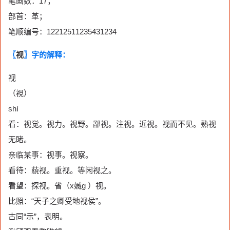
笔画数：17；
部首：革；
笔顺编号：12212511235431234
〖
视
〗字的解释：
视
（視）
shì
看：视觉。视力。视野。鄙视。注视。近视。视而不见。熟视
无睹。
亲临某事：视事。视察。
看待：藐视。重视。等闲视之。
看望：探视。省（x媙g ）视。
比照：“天子之卿受地视侯”。
古同“示”，表明。