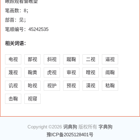
瞅顾观看瞥瞧望
笔画数：8；
部首：见；
笔顺编号：45242535
相关词语：
电视
鄙视
斜视
蹴鞠
二视
逼视
蔑视
鞠黄
虎视
审视
瞠视
阘鞠
讥视
眙视
视护
预视
漠视
秸鞠
击鞠
视寝
Copyright ©2026
词典狗
版权所有
字典狗
豫ICP备2025128401号