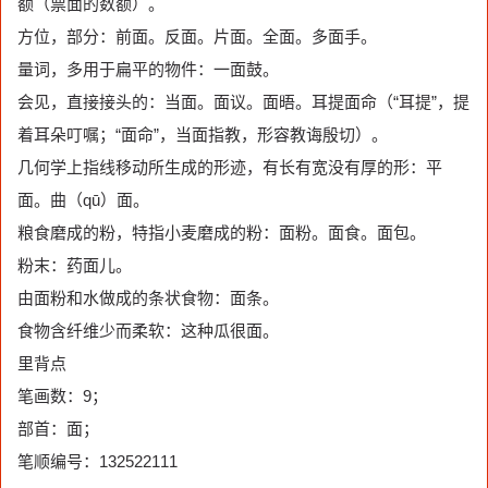
额（票面的数额）。
方位，部分：前面。反面。片面。全面。多面手。
量词，多用于扁平的物件：一面鼓。
会见，直接接头的：当面。面议。面晤。耳提面命（“耳提”，提
着耳朵叮嘱；“面命”，当面指教，形容教诲殷切）。
几何学上指线移动所生成的形迹，有长有宽没有厚的形：平
面。曲（qū）面。
粮食磨成的粉，特指小麦磨成的粉：面粉。面食。面包。
粉末：药面儿。
由面粉和水做成的条状食物：面条。
食物含纤维少而柔软：这种瓜很面。
里背点
笔画数：9；
部首：面；
笔顺编号：132522111