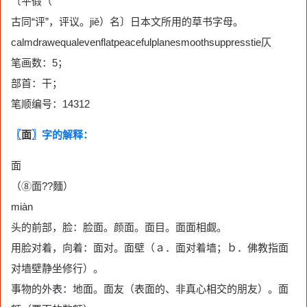
〔平假（
古同“评”，评议。jiě）名〕日本文所用的草书字母。
calmdrawequalevenflatpeacefulplanesmoothsuppresstie仄
笔画数：5；
部首：干；
笔顺编号：14312
〖
面
〗字的解释：
面
（⑧面??麵）
miàn
头的前部，脸：脸面。颜面。面目。面面相觑。
用脸对着，向着：面对。面壁（ａ．面对着墙；ｂ．佛教指面
对墙壁静坐修行）。
事物的外表：地面。面友（表面的、非真心相交的朋友）。面