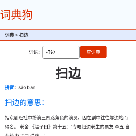
词典狗
词典
>
扫边
词语：
查词典
扫边
拼音
：sǎo biān
扫边的意思：
指京剧班社中扮演三四路角色的演员。因在剧中往往靠边站而
得名。 老舍 《赵子曰》第十五：“专唱扫边老生的票友 李五 自
荐给 赵子曰 说戏。”