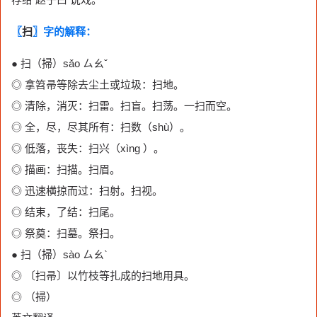
〖
扫
〗字的解释：
● 扫（掃）sǎo ㄙㄠˇ
◎ 拿笤帚等除去尘土或垃圾：扫地。
◎ 清除，消灭：扫雷。扫盲。扫荡。一扫而空。
◎ 全，尽，尽其所有：扫数（shù）。
◎ 低落，丧失：扫兴（xìng ）。
◎ 描画：扫描。扫眉。
◎ 迅速横掠而过：扫射。扫视。
◎ 结束，了结：扫尾。
◎ 祭奠：扫墓。祭扫。
● 扫（掃）sào ㄙㄠˋ
◎ 〔扫帚〕以竹枝等扎成的扫地用具。
◎ （掃）