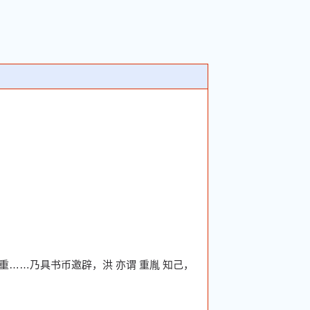
重……乃具书币邀辟，洪 亦谓 重胤 知己，