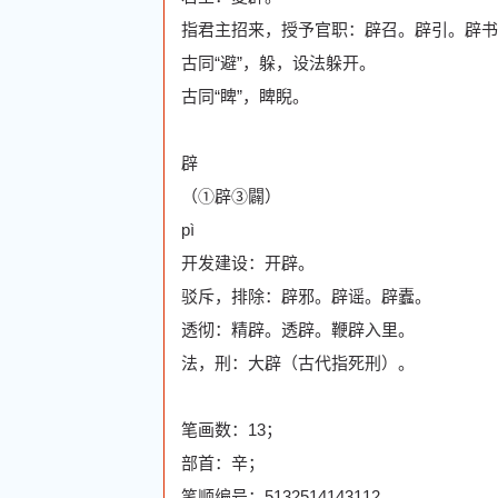
指君主招来，授予官职：辟召。辟引。辟书
古同“避”，躲，设法躲开。
古同“睥”，睥睨。
辟
（①辟③闢）
pì
开发建设：开辟。
驳斥，排除：辟邪。辟谣。辟蠹。
透彻：精辟。透辟。鞭辟入里。
法，刑：大辟（古代指死刑）。
笔画数：13；
部首：辛；
笔顺编号：5132514143112