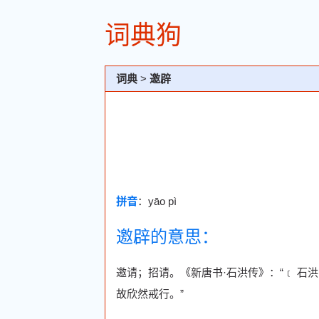
词典狗
词典
>
邀辟
拼音
：yāo pì
邀辟的意思：
邀请；招请。《新唐书·石洪传》：“﹝ 石
故欣然戒行。”