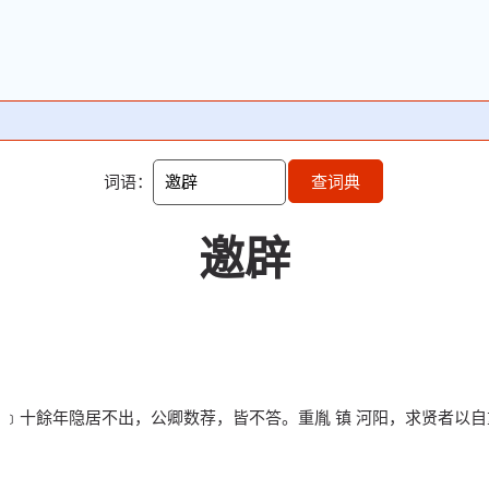
词语：
查词典
邀辟
洪 ﹞十餘年隐居不出，公卿数荐，皆不答。重胤 镇 河阳，求贤者以自