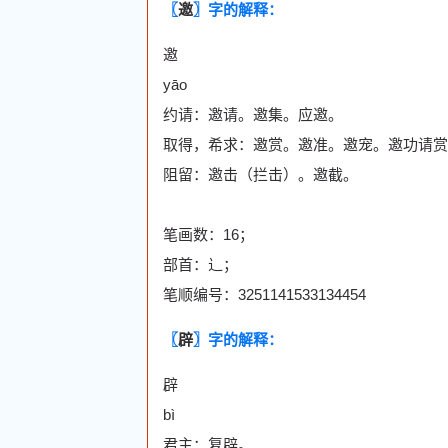
〖
邀
〗字的解释：
邀
yāo
约请：邀请。邀集。应邀。
取得，希求：邀赏。邀准。邀宠。邀功请赏
阻留：邀击（拦击）。邀截。
笔画数：16；
部首：辶；
笔顺编号：3251141533134454
〖
辟
〗字的解释：
辟
bì
君主：复辟。