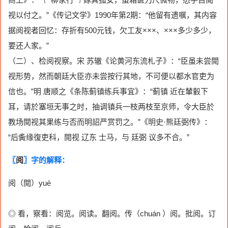
视以付之。”《传记文学》1990年第2期：“他留有遗嘱，其内容
据阅视者回忆：存折有500元钱，欠工友×××、×××多少多少，
要还人家。”
（二）、检阅视察。宋 苏辙《论黄河东流札子》：“臣虽未尝閲
视形势，然而朝廷大臣亦未尝按行其地，不可便以都水官吏为
信也。”明 唐顺之《条陈蓟镇练兵事宜》：“蓟镇 近在輦轂下
耳，请於塞垣无事之时，抽调镇兵一枝两枝至京师，令大臣於
教场閲视其果练与否而明詔严赏罚之。”《明史·熊廷弼传》：
“后夤缘復吏科，閲视 辽东 士马，与 廷弼 议多不合。”
〖
阅
〗字的解释：
阅（閲）yuè
◎ 看，察看：阅览。阅读。翻阅。传（chuán ）阅。批阅。订