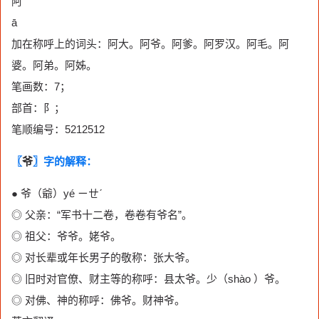
阿
ā
加在称呼上的词头：阿大。阿爷。阿爹。阿罗汉。阿毛。阿
婆。阿弟。阿姊。
笔画数：7；
部首：阝；
笔顺编号：5212512
〖
爷
〗字的解释：
● 爷（爺）yé ㄧㄝˊ
◎ 父亲：“军书十二卷，卷卷有爷名”。
◎ 祖父：爷爷。姥爷。
◎ 对长辈或年长男子的敬称：张大爷。
◎ 旧时对官僚、财主等的称呼：县太爷。少（shào ）爷。
◎ 对佛、神的称呼：佛爷。财神爷。