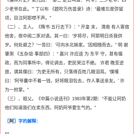
少老爷在此。’” 丁以布 《题吹万伤昙录》诗：“最难忘是弥留
顷，目注阿耶噤不声。”
（二）、主人。《隋书·五行志下》：“ 开皇 末， 渭南 有人寄宿
他舍，夜中闻二豕对语。其一曰：‘岁将尽，阿耶明日杀我供
岁。何处避之？’一答曰：‘可向水北姊家。’因相随而去。” 明 谢
肇淛 《五杂俎·事部四》：“ 嘉兴 许应逵 为 东平 守，甚有循
政，而为同事所中，得论调去，吏民哭泣不絶。 许君 晚至逆
旅，谓其僕曰：‘为吏无所有，只落得百姓几眼泪耳。’僕嘆
曰：‘阿爷囊中不着一钱，好将眼泪包去，作人事送亲友。’ 许
为一拊掌。”
（三）、祖父。《中篇小说选刊》1983年第2期：“不能让阿奶
他们知道我们在卖东西，阿奶阿爷要生气的。”
〖
阿
〗字的解释：