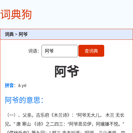
词典狗
词典
>
阿爷
词语：
查词典
阿爷
拼音
：ā yé
阿爷的意思：
（一）、父亲。古乐府《木兰诗》：“阿爷无大儿， 木兰 无长
兄。” 唐 寒山 《诗》之二四三：“阿爷恶见伊，阿孃嫌不悦。”
《儒林外史》第九回：“ 邹三 走去叫道：‘阿爷，三少老爷、四